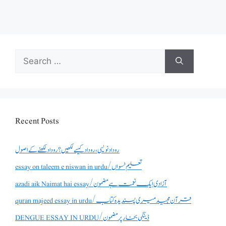
Search
for:
Recent Posts
روداد نویسی ،روداد کیسے لکھیں؟ روداد لکھنے کے اصول
essay on taleem e niswan in urdu/تعلیم نسواں
azadi aik Naimat hai essay/آزادی ایک نعمت ہے مضمون
quran majeed essay in urdu/قرآن مجید میری پسندیدہ کتاب
DENGUE ESSAY IN URDU/ڈینگی بخار پر مضمون