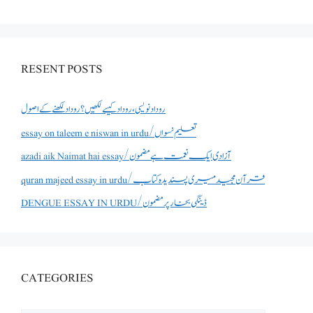
RESENT POSTS
روداد نویسی ،روداد کیسے لکھیں؟ روداد لکھنے کے اصول
essay on taleem e niswan in urdu/تعلیم نسواں
azadi aik Naimat hai essay/آزادی ایک نعمت ہے مضمون
quran majeed essay in urdu/قرآن مجید میری پسندیدہ کتاب
DENGUE ESSAY IN URDU/ڈینگی بخار پر مضمون
CATEGORIES