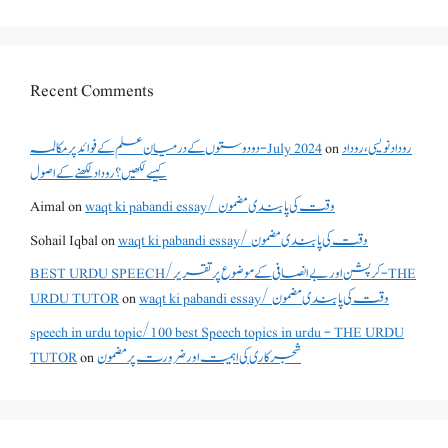
Recent Comments
دو دوستوں کے درمیان علم کے فوائد پر مکالمہ - July 2024
on
روداد نویسی ،روداد
کیسے لکھیں؟ روداد لکھنے کے اصول
Aimal
on
waqt ki pabandi essay/ وقت کی پابندی مضمون
Sohail Iqbal
on
waqt ki pabandi essay/ وقت کی پابندی مضمون
BEST URDU SPEECH/کرپشن اور بے انصافی کے موضوع پر تقریر - THE
URDU TUTOR
on
waqt ki pabandi essay/ وقت کی پابندی مضمون
speech in urdu topic/100 best Speech topics in urdu - THE URDU
TUTOR
on
شجرکاری کی اہمیت اور ضرورت پر مضمون