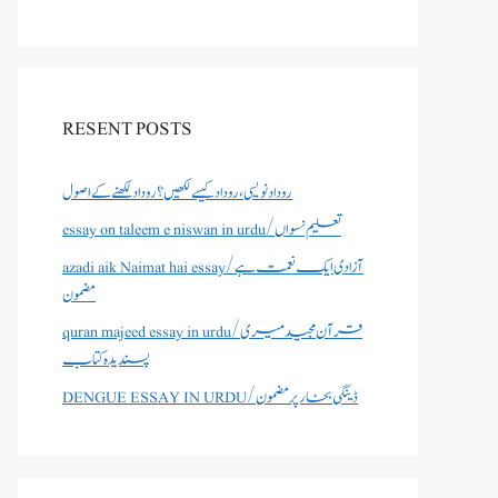
RESENT POSTS
روداد نویسی ،روداد کیسے لکھیں؟ روداد لکھنے کے اصول
essay on taleem e niswan in urdu/تعلیم نسواں
azadi aik Naimat hai essay/آزادی ایک نعمت ہے
مضمون
quran majeed essay in urdu/قرآن مجید میری
پسندیدہ کتاب
DENGUE ESSAY IN URDU/ڈینگی بخار پر مضمون