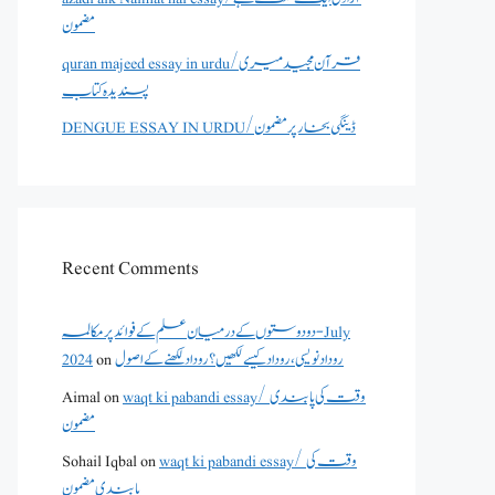
مضمون
quran majeed essay in urdu/قرآن مجید میری
پسندیدہ کتاب
DENGUE ESSAY IN URDU/ڈینگی بخار پر مضمون
Recent Comments
دو دوستوں کے درمیان علم کے فوائد پر مکالمہ - July
روداد نویسی ،روداد کیسے لکھیں؟ روداد لکھنے کے اصول
on
2024
waqt ki pabandi essay/ وقت کی پابندی
on
Aimal
مضمون
waqt ki pabandi essay/ وقت کی
on
Sohail Iqbal
پابندی مضمون