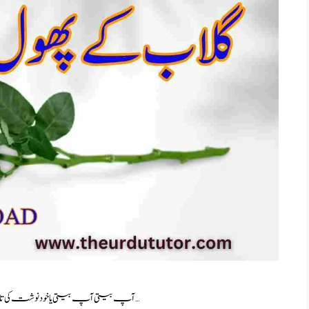
آپ بیتی آپ بیتی یا خود نوشت کی تاریخ بہت پرانی ہے اور اس کی جڑیں انسانی تہذیب کے ابتدائی …