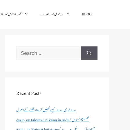
BLOG
بارھویں جماعت
گیارھویں جم
Search
for:
Recent Posts
روداد نویسی ،روداد کیسے لکھیں؟ روداد لکھنے کے اصول
essay on taleem e niswan in urdu/تعلیم نسواں
azadi aik Naimat hai essay/آزادی ایک نعمت ہے