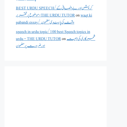
BEST URDU SPEECH/کرپشن اور بے انصافی کے
waqt ki
on
موضوع پر تقریر - THE URDU TUTOR
pabandi essay/ وقت کی پابندی مضمون
speech in urdu topic/100 best Speech topics in
شجرکاری کی اہمیت
on
urdu - THE URDU TUTOR
اور ضرورت پر مضمون