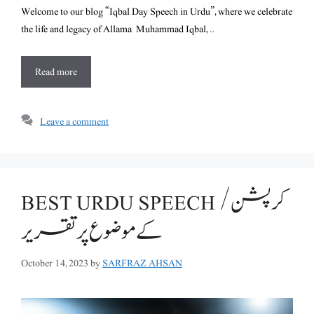
Welcome to our blog “Iqbal Day Speech in Urdu”, where we celebrate
the life and legacy of Allama Muhammad Iqbal, …
Read more
Leave a comment
BEST URDU SPEECH /کرپشن
کے موضوع پر تقریر
October 14, 2023
by
SARFRAZ AHSAN