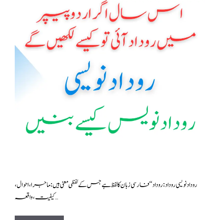
روداد نویسی روداد : روداد‘‘ فارسی زبان کا لفظ ہے جس کے لفظی معنی ہیں : ماجرا، احوال،
کیفیت، واقعہ …