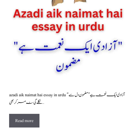
azadi aik naimat hai essay in urdu “آزادی ایک نعمت ہے” مضمون دل سے
نکلے گی نہ مر کر بھی …
Read more