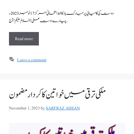
دوست کی کامیابی پر مبارک باد کا خط امتحانی مرکز 17 نومبر 2023ء
پیارے دوست علی ! السلامُ علیکم! آج …
Read more
Leave a comment
ملکی ترقی میں خواتین کا کردار مضمون
November 1, 2023
by
SARFRAZ AHSAN