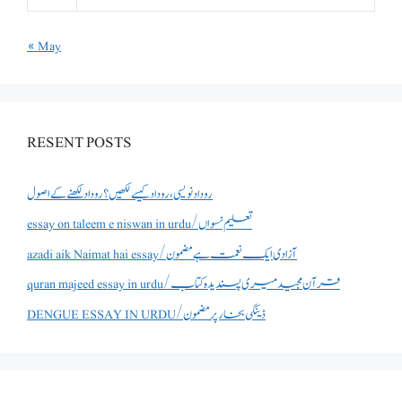
« May
RESENT POSTS
روداد نویسی ،روداد کیسے لکھیں؟ روداد لکھنے کے اصول
essay on taleem e niswan in urdu/تعلیم نسواں
azadi aik Naimat hai essay/آزادی ایک نعمت ہے مضمون
quran majeed essay in urdu/قرآن مجید میری پسندیدہ کتاب
DENGUE ESSAY IN URDU/ڈینگی بخار پر مضمون