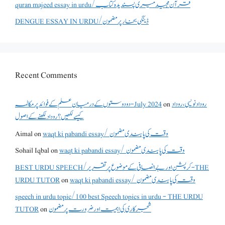
quran majeed essay in urdu/قرآن مجید میری پسندیدہ کتاب
DENGUE ESSAY IN URDU/ڈینگی بخار پر مضمون
Recent Comments
دو دوستوں کے درمیان علم کے فوائد پر مکالمہ - July 2024
on
روداد نویسی ،روداد
کیسے لکھیں؟ روداد لکھنے کے اصول
Aimal
on
waqt ki pabandi essay/ وقت کی پابندی مضمون
Sohail Iqbal
on
waqt ki pabandi essay/ وقت کی پابندی مضمون
BEST URDU SPEECH/کرپشن اور بے انصافی کے موضوع پر تقریر - THE
URDU TUTOR
on
waqt ki pabandi essay/ وقت کی پابندی مضمون
speech in urdu topic/100 best Speech topics in urdu - THE URDU
TUTOR
on
شجرکاری کی اہمیت اور ضرورت پر مضمون