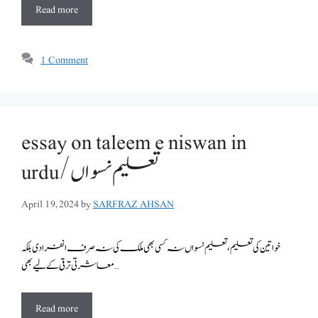
Read more
1 Comment
essay on taleem e niswan in
urdu/تعلیم نسواں
April 19, 2024
by
SARFRAZ AHSAN
خواتین کی تعلیم ، تعلیم نسواں نہ کسی بھی ملک کی نہ صرف انفرادی بلکہ
معاشرتی ترقی کے لیے بھی …
Read more