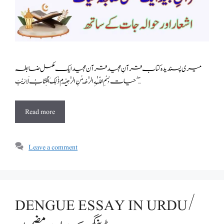
میری پسندیدہ کتاب قرآنِ مجید قرآن مجید ایک مکمل ضابطہ
حیات بِسْمِ اللّـٰهِ الرَّحْـمٰنِ الرَّحِيْـمِ ذٰلِكَ الْكِتَابُ لَا رَيْبَ ۖ …
Read more
Leave a comment
DENGUE ESSAY IN URDU/