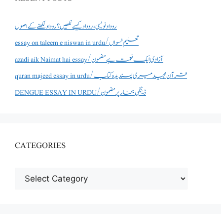
روداد نویسی ،روداد کیسے لکھیں؟ روداد لکھنے کے اصول
essay on taleem e niswan in urdu/تعلیم نسواں
azadi aik Naimat hai essay/آزادی ایک نعمت ہے مضمون
quran majeed essay in urdu/قرآن مجید میری پسندیدہ کتاب
DENGUE ESSAY IN URDU/ڈینگی بخار پر مضمون
CATEGORIES
CATEGORIES