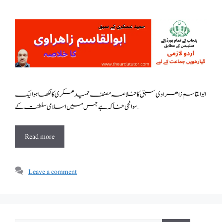
ابوالقاسم زاھراوی سبق کا خلاصہ مصنف حمید عسکری کا لکھا ہوا ایک
سوانحی خاکہ ہے جس میں اسلامی سلطنت کے …
Read more
Leave a comment