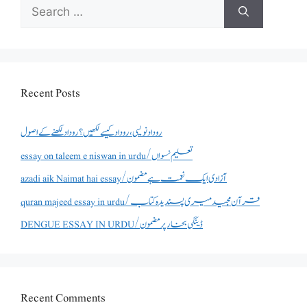
Search
for:
Recent Posts
روداد نویسی ،روداد کیسے لکھیں؟ روداد لکھنے کے اصول
essay on taleem e niswan in urdu/تعلیم نسواں
azadi aik Naimat hai essay/آزادی ایک نعمت ہے مضمون
quran majeed essay in urdu/قرآن مجید میری پسندیدہ کتاب
DENGUE ESSAY IN URDU/ڈینگی بخار پر مضمون
Recent Comments