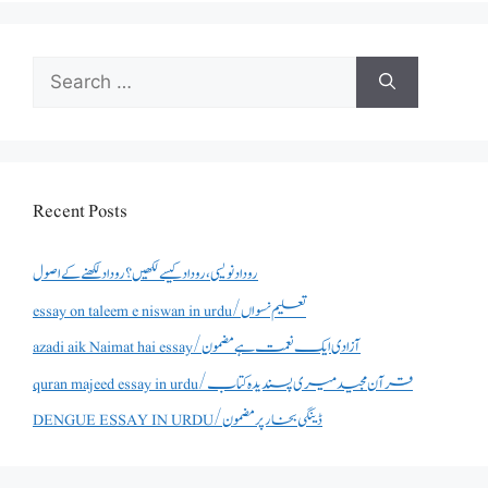
Search
for:
Recent Posts
روداد نویسی ،روداد کیسے لکھیں؟ روداد لکھنے کے اصول
essay on taleem e niswan in urdu/تعلیم نسواں
azadi aik Naimat hai essay/آزادی ایک نعمت ہے مضمون
quran majeed essay in urdu/قرآن مجید میری پسندیدہ کتاب
DENGUE ESSAY IN URDU/ڈینگی بخار پر مضمون