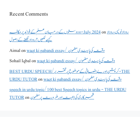
Recent Comments
روداد نویسی ،روداد
on
دو دوستوں کے درمیان علم کے فوائد پر مکالمہ - July 2024
کیسے لکھیں؟ روداد لکھنے کے اصول
waqt ki pabandi essay/ وقت کی پابندی مضمون
on
Aimal
waqt ki pabandi essay/ وقت کی پابندی مضمون
on
Sohail Iqbal
BEST URDU SPEECH/کرپشن اور بے انصافی کے موضوع پر تقریر - THE
waqt ki pabandi essay/ وقت کی پابندی مضمون
on
URDU TUTOR
speech in urdu topic/100 best Speech topics in urdu - THE URDU
شجرکاری کی اہمیت اور ضرورت پر مضمون
on
TUTOR