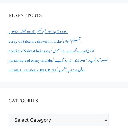
RESENT POSTS
روداد نویسی ،روداد کیسے لکھیں؟ روداد لکھنے کے اصول
essay on taleem e niswan in urdu/تعلیم نسواں
azadi aik Naimat hai essay/آزادی ایک نعمت ہے مضمون
quran majeed essay in urdu/قرآن مجید میری پسندیدہ کتاب
DENGUE ESSAY IN URDU/ڈینگی بخار پر مضمون
CATEGORIES
CATEGORIES