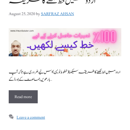
اردو میں خط لکھنے کا طریقہ
August 25, 2020
by
SARFRAZ AHSAN
اردو میں خط لکھنے کا طریقہ سیکھنا(خطوط نویسی ) اس لیے ضروری ہے تاکہ آپ
بارھویں جماعت کے بورڈ کے …
Read more
Leave a comment