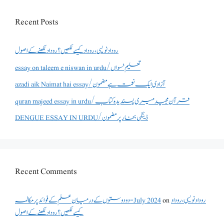
Recent Posts
روداد نویسی ،روداد کیسے لکھیں؟ روداد لکھنے کے اصول
essay on taleem e niswan in urdu/تعلیم نسواں
azadi aik Naimat hai essay/آزادی ایک نعمت ہے مضمون
quran majeed essay in urdu/قرآن مجید میری پسندیدہ کتاب
DENGUE ESSAY IN URDU/ڈینگی بخار پر مضمون
Recent Comments
روداد نویسی ،روداد
on
دو دوستوں کے درمیان علم کے فوائد پر مکالمہ - July 2024
کیسے لکھیں؟ روداد لکھنے کے اصول