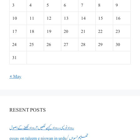
3
4
5
6
7
8
9
10
11
12
13
14
15
16
17
18
19
20
21
22
23
24
25
26
27
28
29
30
31
« May
RESENT POSTS
روداد نویسی ،روداد کیسے لکھیں؟ روداد لکھنے کے اصول
essay on taleem e niswan in urdu/تعلیم نسواں