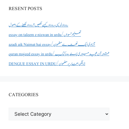
RESENT POSTS
روداد نویسی ،روداد کیسے لکھیں؟ روداد لکھنے کے اصول
essay on taleem e niswan in urdu/تعلیم نسواں
azadi aik Naimat hai essay/آزادی ایک نعمت ہے مضمون
quran majeed essay in urdu/قرآن مجید میری پسندیدہ کتاب
DENGUE ESSAY IN URDU/ڈینگی بخار پر مضمون
CATEGORIES
CATEGORIES