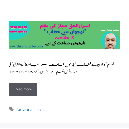
نظم “نوجوان سے خطاب” بارھویں جماعت سرمایہ اردو ( اردولازمی ) کی
ساتویں نظم ہے ۔ جس کے شاعر اسرار …
Read more
Leave a comment