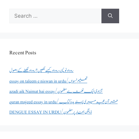
Search
for:
Recent Posts
روداد نویسی ،روداد کیسے لکھیں؟ روداد لکھنے کے اصول
essay on taleem e niswan in urdu/تعلیم نسواں
azadi aik Naimat hai essay/آزادی ایک نعمت ہے مضمون
quran majeed essay in urdu/قرآن مجید میری پسندیدہ کتاب
DENGUE ESSAY IN URDU/ڈینگی بخار پر مضمون