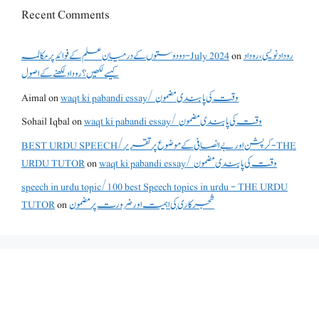
Recent Comments
روداد نویسی ،روداد
on
دو دوستوں کے درمیان علم کے فوائد پر مکالمہ - July 2024
کیسے لکھیں؟ روداد لکھنے کے اصول
waqt ki pabandi essay/ وقت کی پابندی مضمون
on
Aimal
waqt ki pabandi essay/ وقت کی پابندی مضمون
on
Sohail Iqbal
BEST URDU SPEECH/کرپشن اور بے انصافی کے موضوع پر تقریر - THE
waqt ki pabandi essay/ وقت کی پابندی مضمون
on
URDU TUTOR
speech in urdu topic/100 best Speech topics in urdu - THE URDU
شجرکاری کی اہمیت اور ضرورت پر مضمون
on
TUTOR