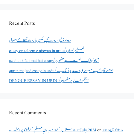
Recent Posts
روداد نویسی ،روداد کیسے لکھیں؟ روداد لکھنے کے اصول
essay on taleem e niswan in urdu/تعلیم نسواں
azadi aik Naimat hai essay/آزادی ایک نعمت ہے مضمون
quran majeed essay in urdu/قرآن مجید میری پسندیدہ کتاب
DENGUE ESSAY IN URDU/ڈینگی بخار پر مضمون
Recent Comments
روداد نویسی ،روداد
on
دو دوستوں کے درمیان علم کے فوائد پر مکالمہ - July 2024