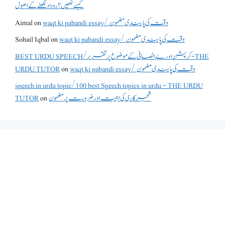
کیسے لکھیں؟ روداد لکھنے کے اصول
waqt ki pabandi essay/ وقت کی پابندی مضمون
on
Aimal
waqt ki pabandi essay/ وقت کی پابندی مضمون
on
Sohail Iqbal
BEST URDU SPEECH/کرپشن اور بے انصافی کے موضوع پر تقریر - THE
waqt ki pabandi essay/ وقت کی پابندی مضمون
on
URDU TUTOR
speech in urdu topic/100 best Speech topics in urdu - THE URDU
شجرکاری کی اہمیت اور ضرورت پر مضمون
on
TUTOR