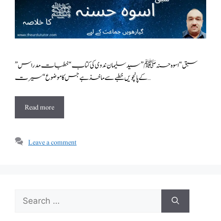
سبق “اسوہ حسنہ ﷺ” سید سلیمان ندوی کی کتاب “خطبات مدراس”
کے پانچویں خطبےسے ماخذ ہے جس کا موضوع “سیرت …
Read more
Leave a comment
Search
for: