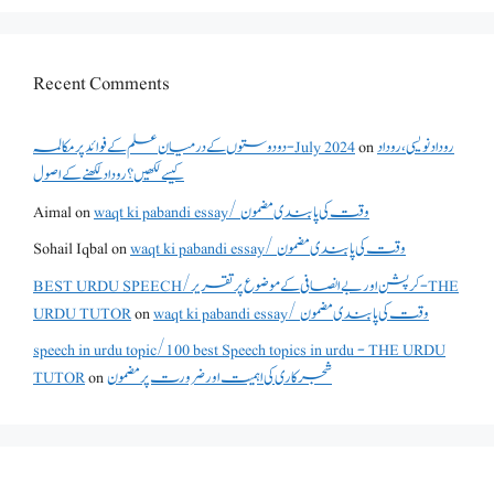
Recent Comments
دو دوستوں کے درمیان علم کے فوائد پر مکالمہ - July 2024
on
روداد نویسی ،روداد
کیسے لکھیں؟ روداد لکھنے کے اصول
Aimal
on
waqt ki pabandi essay/ وقت کی پابندی مضمون
Sohail Iqbal
on
waqt ki pabandi essay/ وقت کی پابندی مضمون
BEST URDU SPEECH/کرپشن اور بے انصافی کے موضوع پر تقریر - THE
URDU TUTOR
on
waqt ki pabandi essay/ وقت کی پابندی مضمون
speech in urdu topic/100 best Speech topics in urdu - THE URDU
TUTOR
on
شجرکاری کی اہمیت اور ضرورت پر مضمون