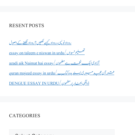
RESENT POSTS
روداد نویسی ،روداد کیسے لکھیں؟ روداد لکھنے کے اصول
essay on taleem e niswan in urdu/تعلیم نسواں
azadi aik Naimat hai essay/آزادی ایک نعمت ہے مضمون
quran majeed essay in urdu/قرآن مجید میری پسندیدہ کتاب
DENGUE ESSAY IN URDU/ڈینگی بخار پر مضمون
CATEGORIES
CATEGORIES