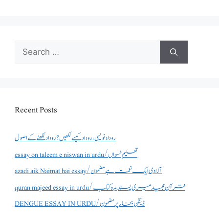
Search
for:
Recent Posts
روداد نویسی ،روداد کیسے لکھیں؟ روداد لکھنے کے اصول
essay on taleem e niswan in urdu/تعلیم نسواں
azadi aik Naimat hai essay/آزادی ایک نعمت ہے مضمون
quran majeed essay in urdu/قرآن مجید میری پسندیدہ کتاب
DENGUE ESSAY IN URDU/ڈینگی بخار پر مضمون