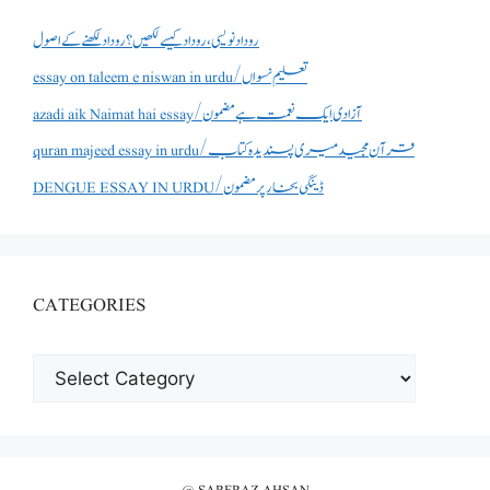
روداد نویسی ،روداد کیسے لکھیں؟ روداد لکھنے کے اصول
essay on taleem e niswan in urdu/تعلیم نسواں
azadi aik Naimat hai essay/آزادی ایک نعمت ہے مضمون
quran majeed essay in urdu/قرآن مجید میری پسندیدہ کتاب
DENGUE ESSAY IN URDU/ڈینگی بخار پر مضمون
CATEGORIES
CATEGORIES