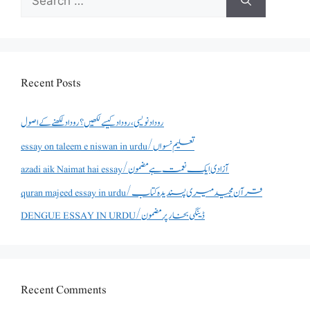
for:
Recent Posts
روداد نویسی ،روداد کیسے لکھیں؟ روداد لکھنے کے اصول
essay on taleem e niswan in urdu/تعلیم نسواں
azadi aik Naimat hai essay/آزادی ایک نعمت ہے مضمون
quran majeed essay in urdu/قرآن مجید میری پسندیدہ کتاب
DENGUE ESSAY IN URDU/ڈینگی بخار پر مضمون
Recent Comments