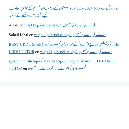
روداد نویسی ،روداد
on
دو دوستوں کے درمیان علم کے فوائد پر مکالمہ - July 2024
کیسے لکھیں؟ روداد لکھنے کے اصول
waqt ki pabandi essay/ وقت کی پابندی مضمون
on
Aimal
waqt ki pabandi essay/ وقت کی پابندی مضمون
on
Sohail Iqbal
BEST URDU SPEECH/کرپشن اور بے انصافی کے موضوع پر تقریر - THE
waqt ki pabandi essay/ وقت کی پابندی مضمون
on
URDU TUTOR
speech in urdu topic/100 best Speech topics in urdu - THE URDU
شجرکاری کی اہمیت اور ضرورت پر مضمون
on
TUTOR