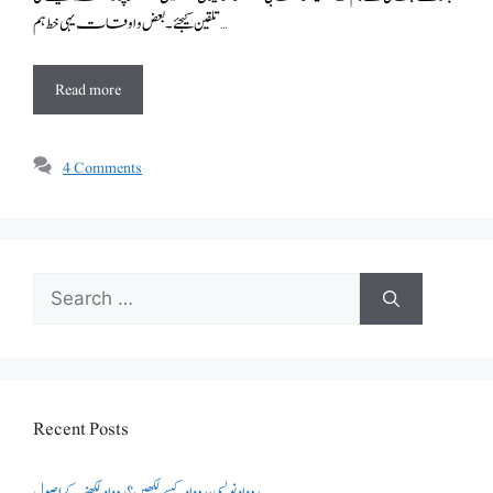
تلقین کیجئے۔بعض و اوقات یہی خط ہم …
Read more
4 Comments
Search
for:
Recent Posts
روداد نویسی ،روداد کیسے لکھیں؟ روداد لکھنے کے اصول