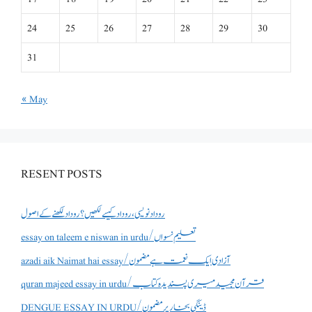
24
25
26
27
28
29
30
31
« May
RESENT POSTS
روداد نویسی ،روداد کیسے لکھیں؟ روداد لکھنے کے اصول
essay on taleem e niswan in urdu/تعلیم نسواں
azadi aik Naimat hai essay/آزادی ایک نعمت ہے مضمون
quran majeed essay in urdu/قرآن مجید میری پسندیدہ کتاب
DENGUE ESSAY IN URDU/ڈینگی بخار پر مضمون