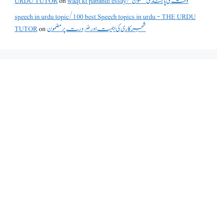
waqt ki pabandi essay/ وقت کی پابندی مضمون
on
URDU TUTOR
speech in urdu topic/100 best Speech topics in urdu - THE URDU
شجرکاری کی اہمیت اور ضرورت پر مضمون
on
TUTOR