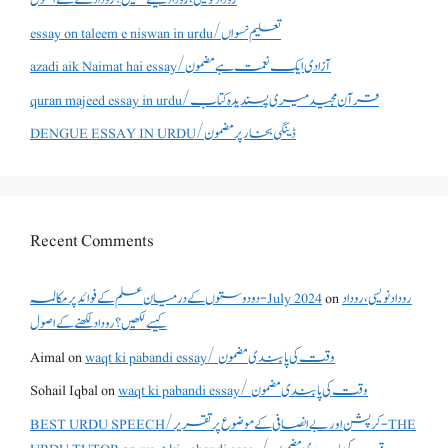
essay on taleem e niswan in urdu/تعلیم نسواں
azadi aik Naimat hai essay/آزادی ایک نعمت ہے مضمون
quran majeed essay in urdu/قرآن مجید میری پسندیدہ کتاب
DENGUE ESSAY IN URDU/ڈینگی بخار پر مضمون
Recent Comments
روداد نویسی ،روداد
on
دو دوستوں کے درمیان علم کے فوائد پر مکالمہ - July 2024
کیسے لکھیں؟ روداد لکھنے کے اصول
waqt ki pabandi essay/ وقت کی پابندی مضمون
on
Aimal
waqt ki pabandi essay/ وقت کی پابندی مضمون
on
Sohail Iqbal
BEST URDU SPEECH/کرپشن اور بے انصافی کے موضوع پر تقریر - THE