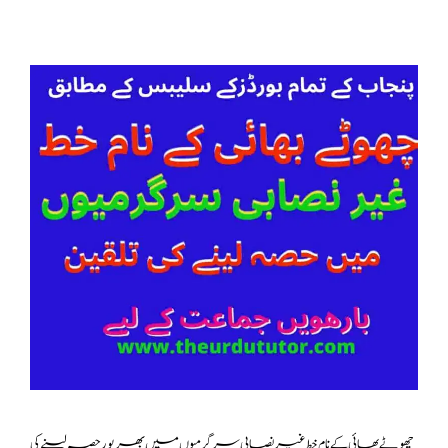
چھوٹے بھائی کے نام خط غیر نصابی سرگرمیوں میں بھرپور حصہ لینے کی