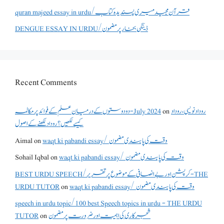
quran majeed essay in urdu/قرآن مجید میری پسندیدہ کتاب
DENGUE ESSAY IN URDU/ڈینگی بخار پر مضمون
Recent Comments
دو دوستوں کے درمیان علم کے فوائد پر مکالمہ - July 2024
on
روداد نویسی ،روداد
کیسے لکھیں؟ روداد لکھنے کے اصول
Aimal
on
waqt ki pabandi essay/ وقت کی پابندی مضمون
Sohail Iqbal
on
waqt ki pabandi essay/ وقت کی پابندی مضمون
BEST URDU SPEECH/کرپشن اور بے انصافی کے موضوع پر تقریر - THE
URDU TUTOR
on
waqt ki pabandi essay/ وقت کی پابندی مضمون
speech in urdu topic/100 best Speech topics in urdu - THE URDU
TUTOR
on
شجرکاری کی اہمیت اور ضرورت پر مضمون