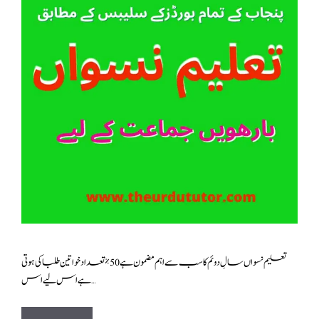
تعلیم نسواں سالِ دوئم کا سب سے اہم مضمون ہے 50٪ تعداد خواتین طلبا کی ہوتی
ہے اس لیے اس …