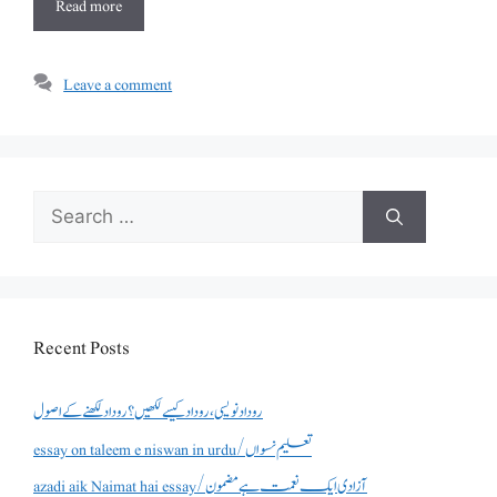
Read more
Leave a comment
Search
for:
Recent Posts
روداد نویسی ،روداد کیسے لکھیں؟ روداد لکھنے کے اصول
essay on taleem e niswan in urdu/تعلیم نسواں
azadi aik Naimat hai essay/آزادی ایک نعمت ہے مضمون