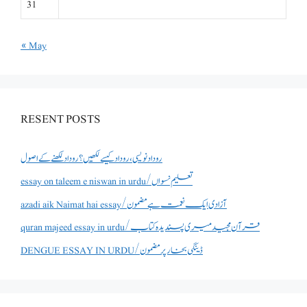
31
« May
RESENT POSTS
روداد نویسی ،روداد کیسے لکھیں؟ روداد لکھنے کے اصول
essay on taleem e niswan in urdu/تعلیم نسواں
azadi aik Naimat hai essay/آزادی ایک نعمت ہے مضمون
quran majeed essay in urdu/قرآن مجید میری پسندیدہ کتاب
DENGUE ESSAY IN URDU/ڈینگی بخار پر مضمون