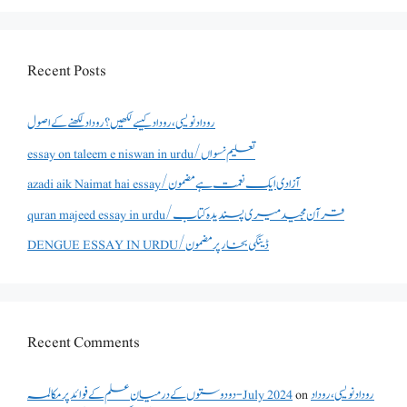
Recent Posts
روداد نویسی ،روداد کیسے لکھیں؟ روداد لکھنے کے اصول
essay on taleem e niswan in urdu/تعلیم نسواں
azadi aik Naimat hai essay/آزادی ایک نعمت ہے مضمون
quran majeed essay in urdu/قرآن مجید میری پسندیدہ کتاب
DENGUE ESSAY IN URDU/ڈینگی بخار پر مضمون
Recent Comments
روداد نویسی ،روداد
on
دو دوستوں کے درمیان علم کے فوائد پر مکالمہ - July 2024