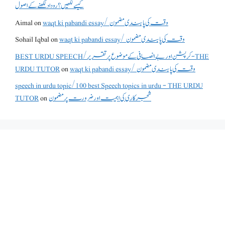
کیسے لکھیں؟ روداد لکھنے کے اصول
waqt ki pabandi essay/ وقت کی پابندی مضمون
on
Aimal
waqt ki pabandi essay/ وقت کی پابندی مضمون
on
Sohail Iqbal
BEST URDU SPEECH/کرپشن اور بے انصافی کے موضوع پر تقریر - THE
waqt ki pabandi essay/ وقت کی پابندی مضمون
on
URDU TUTOR
speech in urdu topic/100 best Speech topics in urdu - THE URDU
شجرکاری کی اہمیت اور ضرورت پر مضمون
on
TUTOR