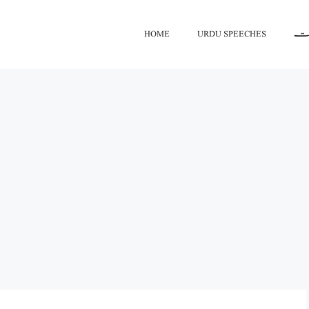
اعت
URDU SPEECHES
HOME