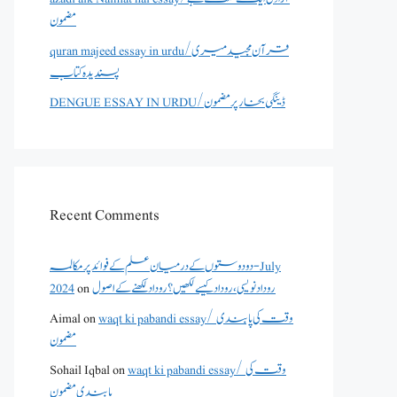
مضمون
quran majeed essay in urdu/قرآن مجید میری
پسندیدہ کتاب
DENGUE ESSAY IN URDU/ڈینگی بخار پر مضمون
Recent Comments
دو دوستوں کے درمیان علم کے فوائد پر مکالمہ - July
روداد نویسی ،روداد کیسے لکھیں؟ روداد لکھنے کے اصول
on
2024
waqt ki pabandi essay/ وقت کی پابندی
on
Aimal
مضمون
waqt ki pabandi essay/ وقت کی
on
Sohail Iqbal
پابندی مضمون