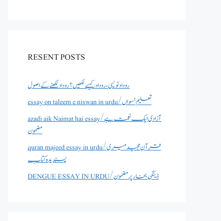
RESENT POSTS
روداد نویسی ،روداد کیسے لکھیں؟ روداد لکھنے کے اصول
essay on taleem e niswan in urdu/تعلیم نسواں
azadi aik Naimat hai essay/آزادی ایک نعمت ہے
مضمون
quran majeed essay in urdu/قرآن مجید میری
پسندیدہ کتاب
DENGUE ESSAY IN URDU/ڈینگی بخار پر مضمون