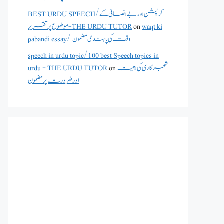
BEST URDU SPEECH/کرپشن اور بے انصافی کے
waqt ki
on
موضوع پر تقریر - THE URDU TUTOR
pabandi essay/ وقت کی پابندی مضمون
speech in urdu topic/100 best Speech topics in
شجرکاری کی اہمیت
on
urdu - THE URDU TUTOR
اور ضرورت پر مضمون