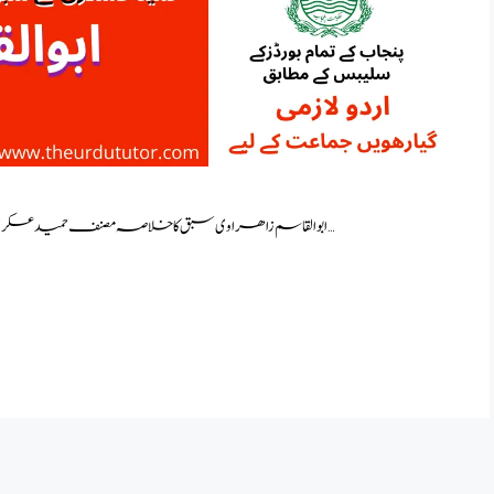
ابوالقاسم زاھراوی سبق کا خلاصہ مصنف حمید عسکری کا لکھا ہوا ایک سوانحی خاکہ ہے جس میں اسلامی سلطنت کے …