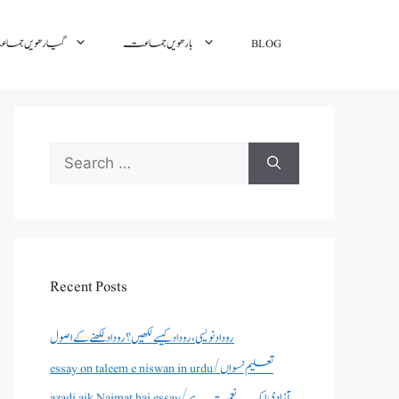
BLOG
بارھویں جماعت
گیارھویں جم
Search
for:
Recent Posts
روداد نویسی ،روداد کیسے لکھیں؟ روداد لکھنے کے اصول
essay on taleem e niswan in urdu/تعلیم نسواں
azadi aik Naimat hai essay/آزادی ایک نعمت ہے