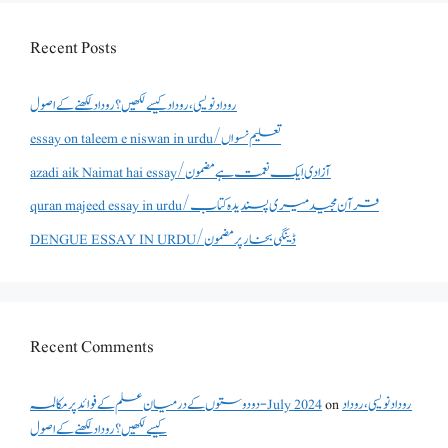
Recent Posts
روداد نویسی ،روداد کیسے لکھیں؟ روداد لکھنے کے اصول
essay on taleem e niswan in urdu/تعلیم نسواں
azadi aik Naimat hai essay/آزادی ایک نعمت ہے مضمون
quran majeed essay in urdu/قرآن مجید میری پسندیدہ کتاب
DENGUE ESSAY IN URDU/ڈینگی بخار پر مضمون
Recent Comments
دو دوستوں کے درمیان علم کے فوائد پر مکالمہ - July 2024
on
روداد نویسی ،روداد
کیسے لکھیں؟ روداد لکھنے کے اصول