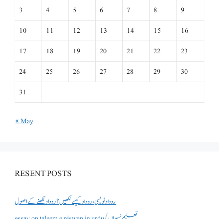
3
4
5
6
7
8
9
10
11
12
13
14
15
16
17
18
19
20
21
22
23
24
25
26
27
28
29
30
31
« May
RESENT POSTS
روداد نویسی ،روداد کیسے لکھیں؟ روداد لکھنے کے اصول
essay on taleem e niswan in urdu/تعلیم نسواں