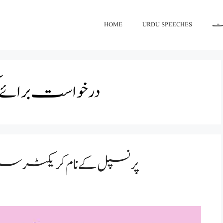
اعت
URDU SPEECHES
HOME
درخواست برائ
پرنسپل کے نام کریکٹر س