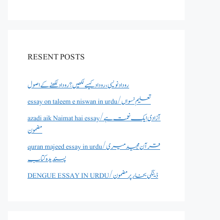
RESENT POSTS
روداد نویسی ،روداد کیسے لکھیں؟ روداد لکھنے کے اصول
essay on taleem e niswan in urdu/تعلیم نسواں
azadi aik Naimat hai essay/آزادی ایک نعمت ہے
مضمون
quran majeed essay in urdu/قرآن مجید میری
پسندیدہ کتاب
DENGUE ESSAY IN URDU/ڈینگی بخار پر مضمون