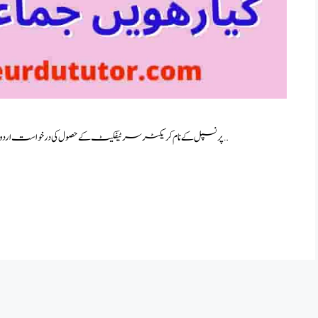
پرنسپل کے نام کریکٹر سرٹیفکیٹ کے حصول کی درخواست اردو سال اول کے سمارٹ سلیبس کی پہلی درخواست ہے۔ بخدمت …