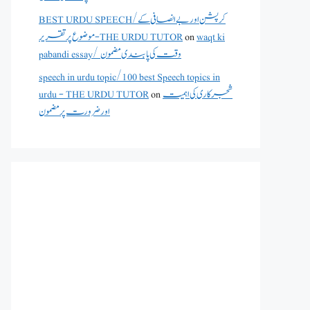
BEST URDU SPEECH/کرپشن اور بے انصافی کے
waqt ki
on
موضوع پر تقریر - THE URDU TUTOR
pabandi essay/ وقت کی پابندی مضمون
speech in urdu topic/100 best Speech topics in
شجرکاری کی اہمیت
on
urdu - THE URDU TUTOR
اور ضرورت پر مضمون