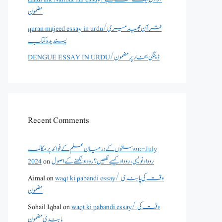
مضمون
quran majeed essay in urdu/قرآن مجید میری
پسندیدہ کتاب
DENGUE ESSAY IN URDU/ڈینگی بخار پر مضمون
Recent Comments
دو دوستوں کے درمیان علم کے فوائد پر مکالمہ - July
روداد نویسی ،روداد کیسے لکھیں؟ روداد لکھنے کے اصول
on
2024
waqt ki pabandi essay/ وقت کی پابندی
on
Aimal
مضمون
waqt ki pabandi essay/ وقت کی
on
Sohail Iqbal
پابندی مضمون