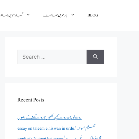
BLOG
بارھویں جماعت
گیارھویں جم
Search
for:
Recent Posts
روداد نویسی ،روداد کیسے لکھیں؟ روداد لکھنے کے اصول
essay on taleem e niswan in urdu/تعلیم نسواں
azadi aik Naimat hai essay/آزادی ایک نعمت ہے