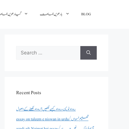
BLOG
بارھویں جماعت
گیارھویں جم
Search
for:
Recent Posts
روداد نویسی ،روداد کیسے لکھیں؟ روداد لکھنے کے اصول
essay on taleem e niswan in urdu/تعلیم نسواں
azadi aik Naimat hai essay/آزادی ایک نعمت ہے