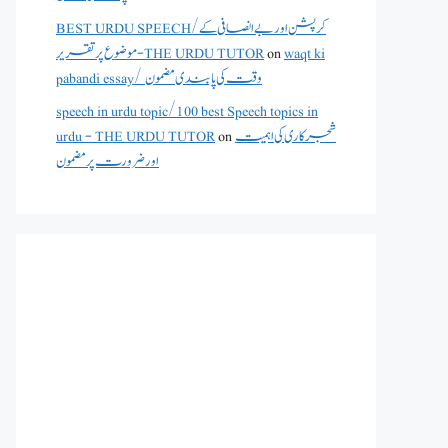
BEST URDU SPEECH/کرپشن اور بے انصافی کے
waqt ki
on
موضوع پر تقریر - THE URDU TUTOR
pabandi essay/ وقت کی پابندی مضمون
speech in urdu topic/100 best Speech topics in
شجرکاری کی اہمیت
on
urdu - THE URDU TUTOR
اور ضرورت پر مضمون