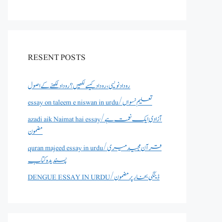
RESENT POSTS
روداد نویسی ،روداد کیسے لکھیں؟ روداد لکھنے کے اصول
essay on taleem e niswan in urdu/تعلیم نسواں
azadi aik Naimat hai essay/آزادی ایک نعمت ہے
مضمون
quran majeed essay in urdu/قرآن مجید میری
پسندیدہ کتاب
DENGUE ESSAY IN URDU/ڈینگی بخار پر مضمون