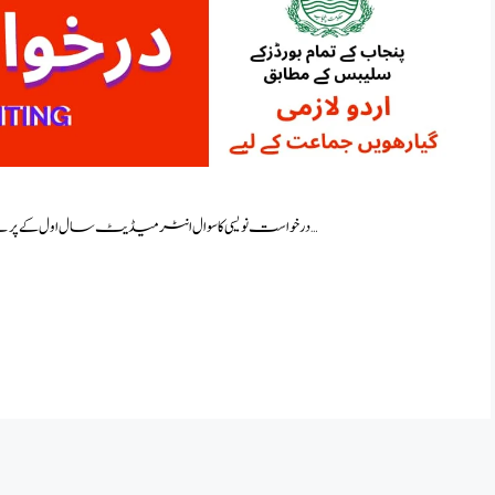
درخواست نویسی کا سوال انٹرمیڈیٹ سال اول کے پرچے کا ساتواں سوال ہوتا ہے۔جو کہ انشائیہ حصہ میں آتا ہے۔اس …