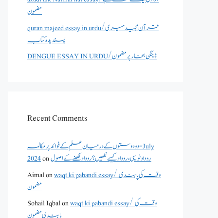
مضمون
quran majeed essay in urdu/قرآن مجید میری
پسندیدہ کتاب
DENGUE ESSAY IN URDU/ڈینگی بخار پر مضمون
Recent Comments
دو دوستوں کے درمیان علم کے فوائد پر مکالمہ - July
روداد نویسی ،روداد کیسے لکھیں؟ روداد لکھنے کے اصول
on
2024
waqt ki pabandi essay/ وقت کی پابندی
on
Aimal
مضمون
waqt ki pabandi essay/ وقت کی
on
Sohail Iqbal
پابندی مضمون