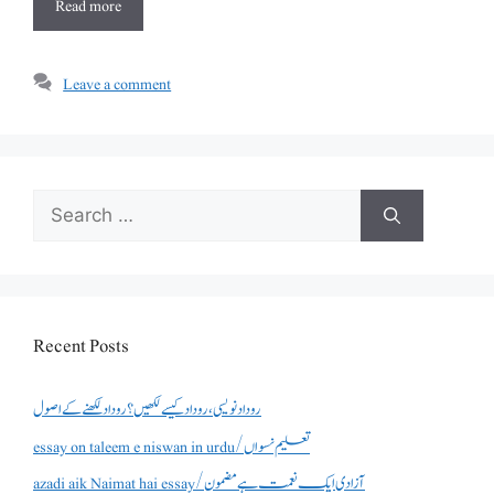
Read more
Leave a comment
Search
for:
Recent Posts
روداد نویسی ،روداد کیسے لکھیں؟ روداد لکھنے کے اصول
essay on taleem e niswan in urdu/تعلیم نسواں
azadi aik Naimat hai essay/آزادی ایک نعمت ہے مضمون