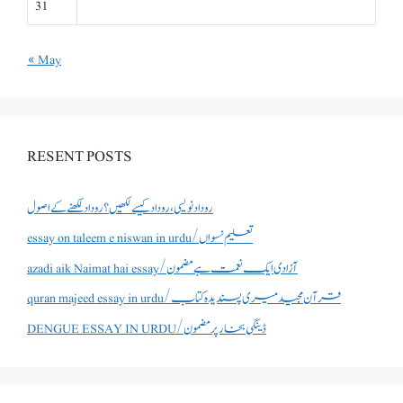
31
« May
RESENT POSTS
روداد نویسی ،روداد کیسے لکھیں؟ روداد لکھنے کے اصول
essay on taleem e niswan in urdu/تعلیم نسواں
azadi aik Naimat hai essay/آزادی ایک نعمت ہے مضمون
quran majeed essay in urdu/قرآن مجید میری پسندیدہ کتاب
DENGUE ESSAY IN URDU/ڈینگی بخار پر مضمون