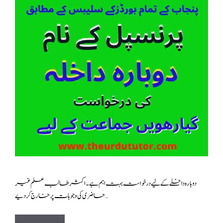
دوبارہ داخلے کے لیے درخواست بہت اہم ہے ۔ اکثر طالب علم غیر
حاضری کی وجوہات پر خارج کر دیے …