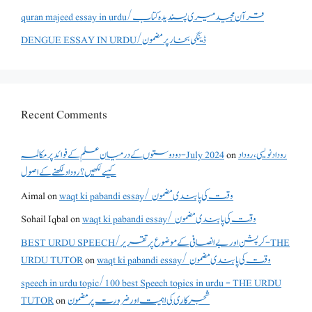
quran majeed essay in urdu/قرآن مجید میری پسندیدہ کتاب
DENGUE ESSAY IN URDU/ڈینگی بخار پر مضمون
Recent Comments
روداد نویسی ،روداد
on
دو دوستوں کے درمیان علم کے فوائد پر مکالمہ - July 2024
کیسے لکھیں؟ روداد لکھنے کے اصول
waqt ki pabandi essay/ وقت کی پابندی مضمون
on
Aimal
waqt ki pabandi essay/ وقت کی پابندی مضمون
on
Sohail Iqbal
BEST URDU SPEECH/کرپشن اور بے انصافی کے موضوع پر تقریر - THE
waqt ki pabandi essay/ وقت کی پابندی مضمون
on
URDU TUTOR
speech in urdu topic/100 best Speech topics in urdu - THE URDU
شجرکاری کی اہمیت اور ضرورت پر مضمون
on
TUTOR