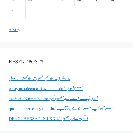
31
« May
RESENT POSTS
روداد نویسی ،روداد کیسے لکھیں؟ روداد لکھنے کے اصول
essay on taleem e niswan in urdu/تعلیم نسواں
azadi aik Naimat hai essay/آزادی ایک نعمت ہے مضمون
quran majeed essay in urdu/قرآن مجید میری پسندیدہ کتاب
DENGUE ESSAY IN URDU/ڈینگی بخار پر مضمون