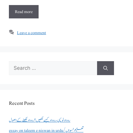
Read more
Leave a comment
Search
for:
Recent Posts
روداد نویسی ،روداد کیسے لکھیں؟ روداد لکھنے کے اصول
essay on taleem e niswan in urdu/تعلیم نسواں