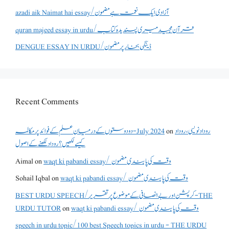
azadi aik Naimat hai essay/آزادی ایک نعمت ہے مضمون
quran majeed essay in urdu/قرآن مجید میری پسندیدہ کتاب
DENGUE ESSAY IN URDU/ڈینگی بخار پر مضمون
Recent Comments
روداد نویسی ،روداد
on
دو دوستوں کے درمیان علم کے فوائد پر مکالمہ - July 2024
کیسے لکھیں؟ روداد لکھنے کے اصول
waqt ki pabandi essay/ وقت کی پابندی مضمون
on
Aimal
waqt ki pabandi essay/ وقت کی پابندی مضمون
on
Sohail Iqbal
BEST URDU SPEECH/کرپشن اور بے انصافی کے موضوع پر تقریر - THE
waqt ki pabandi essay/ وقت کی پابندی مضمون
on
URDU TUTOR
speech in urdu topic/100 best Speech topics in urdu - THE URDU