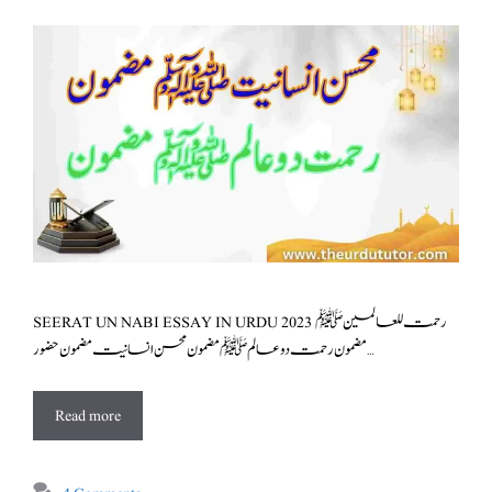
SEERAT UN NABI ESSAY IN URDU 2023 رحمت للعالمین ﷺ
مضمون رحمت دو عالم ﷺ مضمون محسن انسانیت مضمون حضور …
Read more