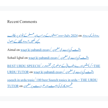
Recent Comments
دو دوستوں کے درمیان علم کے فوائد پر مکالمہ - July 2024
on
روداد نویسی ،روداد
کیسے لکھیں؟ روداد لکھنے کے اصول
Aimal
on
waqt ki pabandi essay/ وقت کی پابندی مضمون
Sohail Iqbal
on
waqt ki pabandi essay/ وقت کی پابندی مضمون
BEST URDU SPEECH/کرپشن اور بے انصافی کے موضوع پر تقریر - THE
URDU TUTOR
on
waqt ki pabandi essay/ وقت کی پابندی مضمون
speech in urdu topic/100 best Speech topics in urdu - THE URDU
TUTOR
on
شجرکاری کی اہمیت اور ضرورت پر مضمون