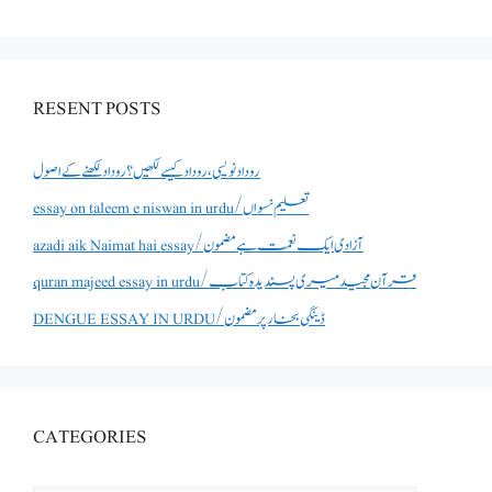
RESENT POSTS
روداد نویسی ،روداد کیسے لکھیں؟ روداد لکھنے کے اصول
essay on taleem e niswan in urdu/تعلیم نسواں
azadi aik Naimat hai essay/آزادی ایک نعمت ہے مضمون
quran majeed essay in urdu/قرآن مجید میری پسندیدہ کتاب
DENGUE ESSAY IN URDU/ڈینگی بخار پر مضمون
CATEGORIES