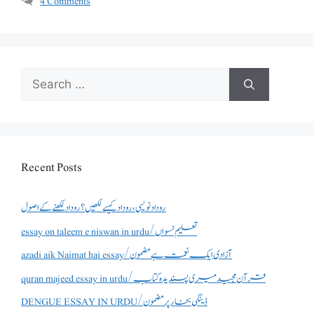
4 Comments
Search
for:
Recent Posts
روداد نویسی ،روداد کیسے لکھیں؟ روداد لکھنے کے اصول
essay on taleem e niswan in urdu/تعلیم نسواں
azadi aik Naimat hai essay/آزادی ایک نعمت ہے مضمون
quran majeed essay in urdu/قرآن مجید میری پسندیدہ کتاب
DENGUE ESSAY IN URDU/ڈینگی بخار پر مضمون