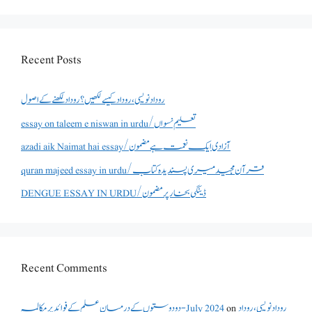
Recent Posts
روداد نویسی ،روداد کیسے لکھیں؟ روداد لکھنے کے اصول
essay on taleem e niswan in urdu/تعلیم نسواں
azadi aik Naimat hai essay/آزادی ایک نعمت ہے مضمون
quran majeed essay in urdu/قرآن مجید میری پسندیدہ کتاب
DENGUE ESSAY IN URDU/ڈینگی بخار پر مضمون
Recent Comments
روداد نویسی ،روداد
on
دو دوستوں کے درمیان علم کے فوائد پر مکالمہ - July 2024