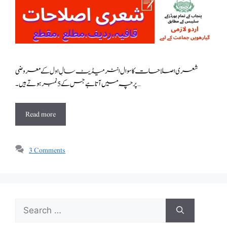
شعری اصلاحات کا سوال انٹرمیڈیٹ سالِ اول کے معروضی
پرچہ میں آتا ہے جس کے 5 نمبر ہوتے ہیں ۔ …
Read more
3 Comments
Search
for: