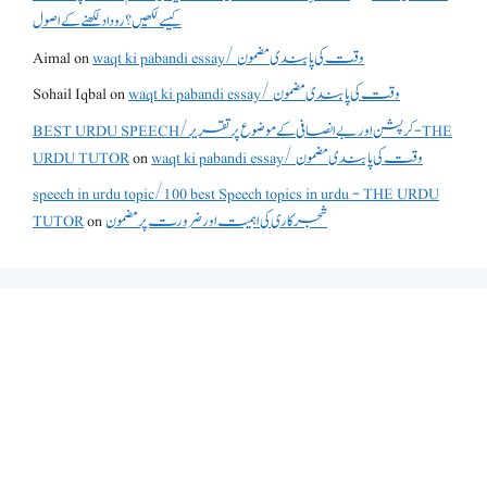
کیسے لکھیں؟ روداد لکھنے کے اصول
waqt ki pabandi essay/ وقت کی پابندی مضمون
on
Aimal
waqt ki pabandi essay/ وقت کی پابندی مضمون
on
Sohail Iqbal
BEST URDU SPEECH/کرپشن اور بے انصافی کے موضوع پر تقریر - THE
waqt ki pabandi essay/ وقت کی پابندی مضمون
on
URDU TUTOR
speech in urdu topic/100 best Speech topics in urdu - THE URDU
شجرکاری کی اہمیت اور ضرورت پر مضمون
on
TUTOR