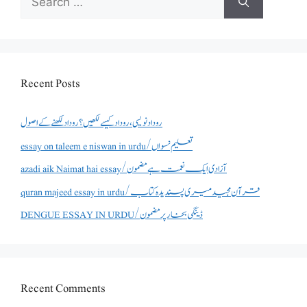
for:
Recent Posts
روداد نویسی ،روداد کیسے لکھیں؟ روداد لکھنے کے اصول
essay on taleem e niswan in urdu/تعلیم نسواں
azadi aik Naimat hai essay/آزادی ایک نعمت ہے مضمون
quran majeed essay in urdu/قرآن مجید میری پسندیدہ کتاب
DENGUE ESSAY IN URDU/ڈینگی بخار پر مضمون
Recent Comments