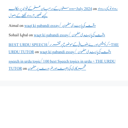
روداد نویسی ،روداد
on
دو دوستوں کے درمیان علم کے فوائد پر مکالمہ - July 2024
کیسے لکھیں؟ روداد لکھنے کے اصول
waqt ki pabandi essay/ وقت کی پابندی مضمون
on
Aimal
waqt ki pabandi essay/ وقت کی پابندی مضمون
on
Sohail Iqbal
BEST URDU SPEECH/کرپشن اور بے انصافی کے موضوع پر تقریر - THE
waqt ki pabandi essay/ وقت کی پابندی مضمون
on
URDU TUTOR
speech in urdu topic/100 best Speech topics in urdu - THE URDU
شجرکاری کی اہمیت اور ضرورت پر مضمون
on
TUTOR