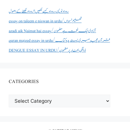
روداد نویسی ،روداد کیسے لکھیں؟ روداد لکھنے کے اصول
essay on taleem e niswan in urdu/تعلیم نسواں
azadi aik Naimat hai essay/آزادی ایک نعمت ہے مضمون
quran majeed essay in urdu/قرآن مجید میری پسندیدہ کتاب
DENGUE ESSAY IN URDU/ڈینگی بخار پر مضمون
CATEGORIES
CATEGORIES