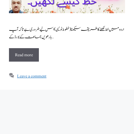
اردو میں خط لکھنے کا طریقہ سیکھنا(خطوط نویسی ) اس لیے ضروری ہے تاکہ آپ
بارھویں جماعت کے بورڈ کے …
Read more
Leave a comment