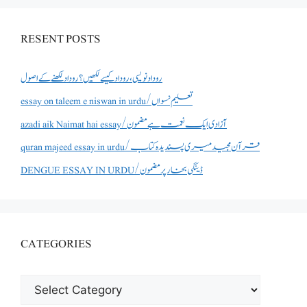
RESENT POSTS
روداد نویسی ،روداد کیسے لکھیں؟ روداد لکھنے کے اصول
essay on taleem e niswan in urdu/تعلیم نسواں
azadi aik Naimat hai essay/آزادی ایک نعمت ہے مضمون
quran majeed essay in urdu/قرآن مجید میری پسندیدہ کتاب
DENGUE ESSAY IN URDU/ڈینگی بخار پر مضمون
CATEGORIES
CATEGORIES