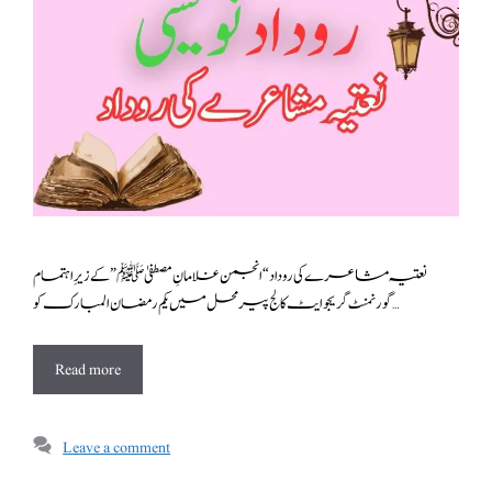
نعتیہ مشاعرے کی روداد “انجمن غلامانِ مصطفیٰ ﷺ” کے زیرِ اہتمام
گورنمنٹ گریجوایٹ کالج پیرمحل میں یکم رمضان المبارک کو …
Read more
Leave a comment