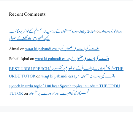
Recent Comments
روداد نویسی ،روداد
on
دو دوستوں کے درمیان علم کے فوائد پر مکالمہ - July 2024
کیسے لکھیں؟ روداد لکھنے کے اصول
waqt ki pabandi essay/ وقت کی پابندی مضمون
on
Aimal
waqt ki pabandi essay/ وقت کی پابندی مضمون
on
Sohail Iqbal
BEST URDU SPEECH/کرپشن اور بے انصافی کے موضوع پر تقریر - THE
waqt ki pabandi essay/ وقت کی پابندی مضمون
on
URDU TUTOR
speech in urdu topic/100 best Speech topics in urdu - THE URDU
شجرکاری کی اہمیت اور ضرورت پر مضمون
on
TUTOR