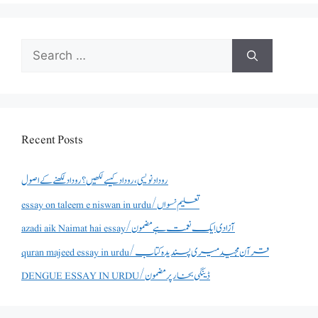
Search
for:
Recent Posts
روداد نویسی ،روداد کیسے لکھیں؟ روداد لکھنے کے اصول
essay on taleem e niswan in urdu/تعلیم نسواں
azadi aik Naimat hai essay/آزادی ایک نعمت ہے مضمون
quran majeed essay in urdu/قرآن مجید میری پسندیدہ کتاب
DENGUE ESSAY IN URDU/ڈینگی بخار پر مضمون