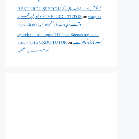
BEST URDU SPEECH/کرپشن اور بے انصافی کے
waqt ki
on
موضوع پر تقریر - THE URDU TUTOR
pabandi essay/ وقت کی پابندی مضمون
speech in urdu topic/100 best Speech topics in
شجرکاری کی اہمیت
on
urdu - THE URDU TUTOR
اور ضرورت پر مضمون