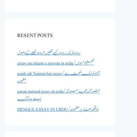
RESENT POSTS
روداد نویسی ،روداد کیسے لکھیں؟ روداد لکھنے کے اصول
essay on taleem e niswan in urdu/تعلیم نسواں
azadi aik Naimat hai essay/آزادی ایک نعمت ہے
مضمون
quran majeed essay in urdu/قرآن مجید میری
پسندیدہ کتاب
DENGUE ESSAY IN URDU/ڈینگی بخار پر مضمون