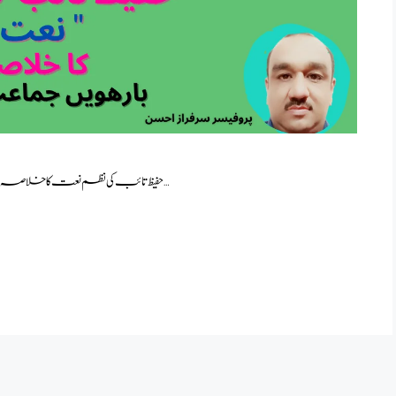
حفیظ تائب کی نظم نعت کا خلاصہ : نظم “نعت“ بارھویں جماعت سرمایہ اردو ( اردو لازمی ) کی پہلی …