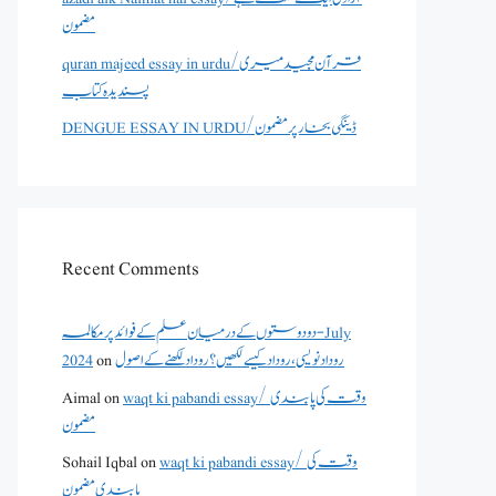
مضمون
quran majeed essay in urdu/قرآن مجید میری
پسندیدہ کتاب
DENGUE ESSAY IN URDU/ڈینگی بخار پر مضمون
Recent Comments
دو دوستوں کے درمیان علم کے فوائد پر مکالمہ - July
روداد نویسی ،روداد کیسے لکھیں؟ روداد لکھنے کے اصول
on
2024
waqt ki pabandi essay/ وقت کی پابندی
on
Aimal
مضمون
waqt ki pabandi essay/ وقت کی
on
Sohail Iqbal
پابندی مضمون