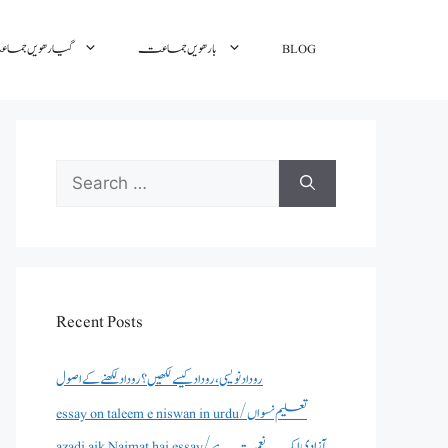
BLOG
بارھویں جماعت
گیارھویں جم
Search
for:
Recent Posts
روداد نویسی ،روداد کیسے لکھیں؟ روداد لکھنے کے اصول
essay on taleem e niswan in urdu/تعلیم نسواں
azadi aik Naimat hai essay/آزادی ایک نعمت ہے