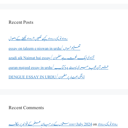
Recent Posts
روداد نویسی ،روداد کیسے لکھیں؟ روداد لکھنے کے اصول
essay on taleem e niswan in urdu/تعلیم نسواں
azadi aik Naimat hai essay/آزادی ایک نعمت ہے مضمون
quran majeed essay in urdu/قرآن مجید میری پسندیدہ کتاب
DENGUE ESSAY IN URDU/ڈینگی بخار پر مضمون
Recent Comments
روداد نویسی ،روداد
on
دو دوستوں کے درمیان علم کے فوائد پر مکالمہ - July 2024