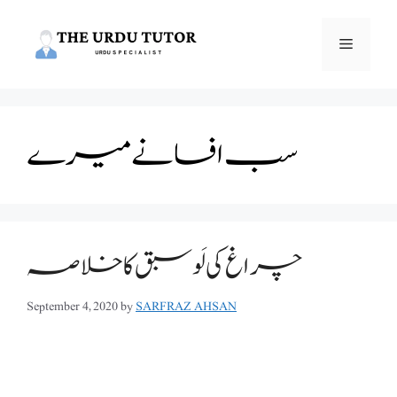
Skip
to
Menu
content
سب افسانے میرے
چراغ کی لَو سبق کا خلاصہ
September 4, 2020
by
SARFRAZ AHSAN