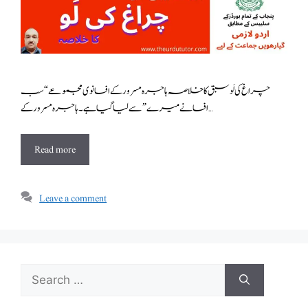
چراغ کی لَو سبق کا خلاصہ ہاجرہ مسرور کے افسانوی مجموعے “سب
افسانے میرے” سے لیا گیا ہے۔ہاجرہ مسرور کے …
Read more
Leave a comment
Search
for: