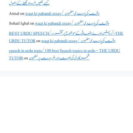
کیسے لکھیں؟ روداد لکھنے کے اصول
waqt ki pabandi essay/ وقت کی پابندی مضمون
on
Aimal
waqt ki pabandi essay/ وقت کی پابندی مضمون
on
Sohail Iqbal
BEST URDU SPEECH/کرپشن اور بے انصافی کے موضوع پر تقریر - THE
waqt ki pabandi essay/ وقت کی پابندی مضمون
on
URDU TUTOR
speech in urdu topic/100 best Speech topics in urdu - THE URDU
شجرکاری کی اہمیت اور ضرورت پر مضمون
on
TUTOR