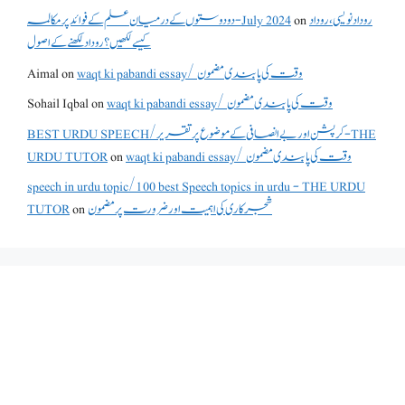
روداد نویسی ،روداد
on
دو دوستوں کے درمیان علم کے فوائد پر مکالمہ - July 2024
کیسے لکھیں؟ روداد لکھنے کے اصول
waqt ki pabandi essay/ وقت کی پابندی مضمون
on
Aimal
waqt ki pabandi essay/ وقت کی پابندی مضمون
on
Sohail Iqbal
BEST URDU SPEECH/کرپشن اور بے انصافی کے موضوع پر تقریر - THE
waqt ki pabandi essay/ وقت کی پابندی مضمون
on
URDU TUTOR
speech in urdu topic/100 best Speech topics in urdu - THE URDU
شجرکاری کی اہمیت اور ضرورت پر مضمون
on
TUTOR