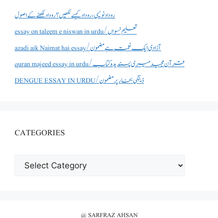
روداد نویسی ،روداد کیسے لکھیں؟ روداد لکھنے کے اصول
essay on taleem e niswan in urdu/تعلیم نسواں
azadi aik Naimat hai essay/آزادی ایک نعمت ہے مضمون
quran majeed essay in urdu/قرآن مجید میری پسندیدہ کتاب
DENGUE ESSAY IN URDU/ڈینگی بخار پر مضمون
CATEGORIES
CATEGORIES
@ SARFRAZ AHSAN