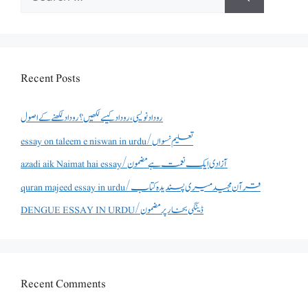
for:
Recent Posts
روداد نویسی ،روداد کیسے لکھیں؟ روداد لکھنے کے اصول
essay on taleem e niswan in urdu/تعلیم نسواں
azadi aik Naimat hai essay/آزادی ایک نعمت ہے مضمون
quran majeed essay in urdu/قرآن مجید میری پسندیدہ کتاب
DENGUE ESSAY IN URDU/ڈینگی بخار پر مضمون
Recent Comments