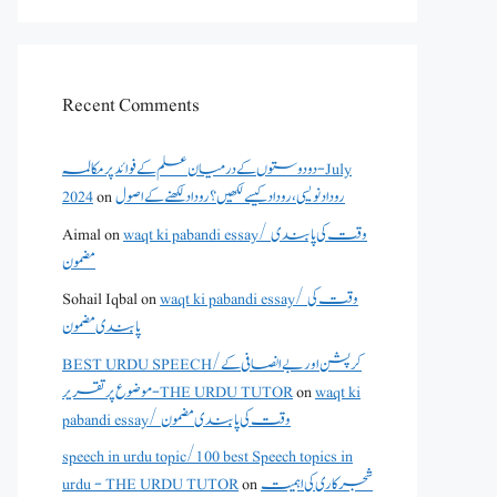
Recent Comments
دو دوستوں کے درمیان علم کے فوائد پر مکالمہ - July
2024
on
روداد نویسی ،روداد کیسے لکھیں؟ روداد لکھنے کے اصول
Aimal
on
waqt ki pabandi essay/ وقت کی پابندی
مضمون
Sohail Iqbal
on
waqt ki pabandi essay/ وقت کی
پابندی مضمون
BEST URDU SPEECH/کرپشن اور بے انصافی کے
موضوع پر تقریر - THE URDU TUTOR
on
waqt ki
pabandi essay/ وقت کی پابندی مضمون
speech in urdu topic/100 best Speech topics in
urdu - THE URDU TUTOR
on
شجرکاری کی اہمیت