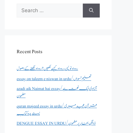
Search
for:
Recent Posts
روداد نویسی ،روداد کیسے لکھیں؟ روداد لکھنے کے اصول
essay on taleem e niswan in urdu/تعلیم نسواں
azadi aik Naimat hai essay/آزادی ایک نعمت ہے
مضمون
quran majeed essay in urdu/قرآن مجید میری
پسندیدہ کتاب
DENGUE ESSAY IN URDU/ڈینگی بخار پر مضمون