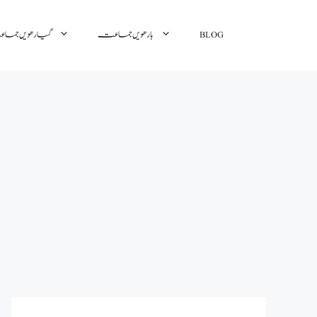
رھویں جماعت
بارھویں جماعت
BLOG