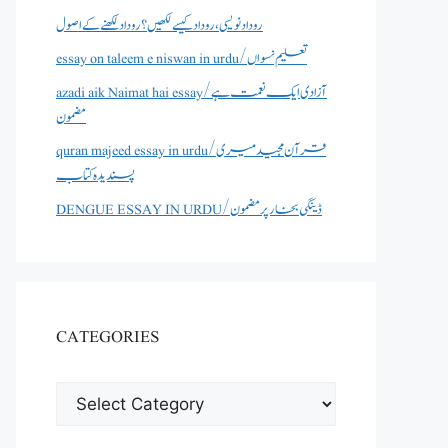
روداد نویسی ،روداد کیسے لکھیں؟ روداد لکھنے کے اصول
essay on taleem e niswan in urdu/تعلیم نسواں
azadi aik Naimat hai essay/آزادی ایک نعمت ہے
مضمون
quran majeed essay in urdu/قرآن مجید میری
پسندیدہ کتاب
DENGUE ESSAY IN URDU/ڈینگی بخار پر مضمون
CATEGORIES
CATEGORIES