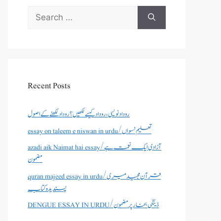
Search
for:
Recent Posts
روداد نویسی ،روداد کیسے لکھیں؟ روداد لکھنے کے اصول
essay on taleem e niswan in urdu/تعلیم نسواں
azadi aik Naimat hai essay/آزادی ایک نعمت ہے
مضمون
quran majeed essay in urdu/قرآن مجید میری
پسندیدہ کتاب
DENGUE ESSAY IN URDU/ڈینگی بخار پر مضمون