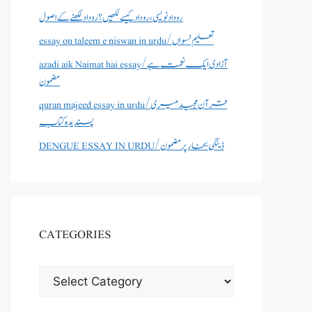
روداد نویسی ،روداد کیسے لکھیں؟ روداد لکھنے کے اصول
essay on taleem e niswan in urdu/تعلیم نسواں
azadi aik Naimat hai essay/آزادی ایک نعمت ہے
مضمون
quran majeed essay in urdu/قرآن مجید میری
پسندیدہ کتاب
DENGUE ESSAY IN URDU/ڈینگی بخار پر مضمون
CATEGORIES
CATEGORIES