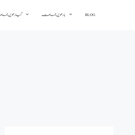
BLOG
بارھویں جماعت
گیارھویں جم