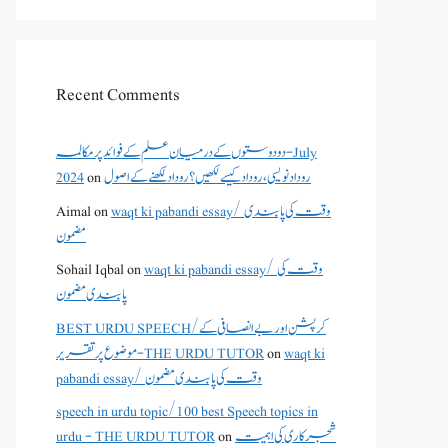
Recent Comments
دو دوستوں کے درمیان علم کے فوائد پر مکالمہ - July
روداد نویسی ،روداد کیسے لکھیں؟ روداد لکھنے کے اصول
on
2024
waqt ki pabandi essay/ وقت کی پابندی
on
Aimal
مضمون
waqt ki pabandi essay/ وقت کی
on
Sohail Iqbal
پابندی مضمون
BEST URDU SPEECH/کرپشن اور بے انصافی کے
waqt ki
on
موضوع پر تقریر - THE URDU TUTOR
pabandi essay/ وقت کی پابندی مضمون
speech in urdu topic/100 best Speech topics in
شجرکاری کی اہمیت
on
urdu - THE URDU TUTOR