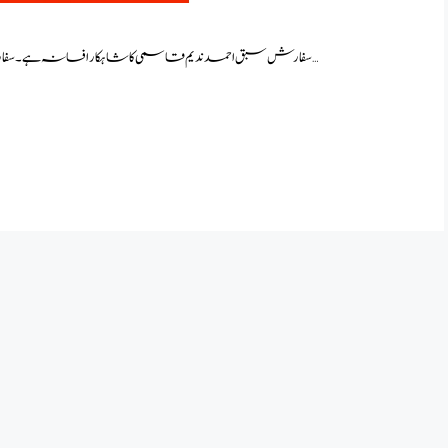
سفارش سبق احمد ندیم قاسمی کا شاہکار افسانہ ہے ۔ سفارش افسانے کا موضوع معاشرے میں پائے جانے والے طبقاتی …