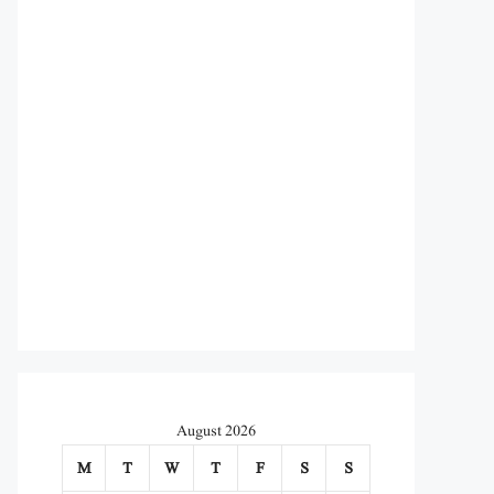
August 2026
M
T
W
T
F
S
S