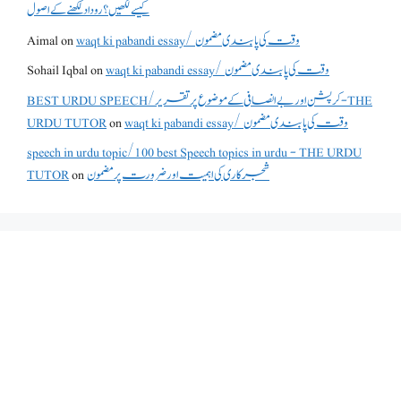
کیسے لکھیں؟ روداد لکھنے کے اصول
waqt ki pabandi essay/ وقت کی پابندی مضمون
on
Aimal
waqt ki pabandi essay/ وقت کی پابندی مضمون
on
Sohail Iqbal
BEST URDU SPEECH/کرپشن اور بے انصافی کے موضوع پر تقریر - THE
waqt ki pabandi essay/ وقت کی پابندی مضمون
on
URDU TUTOR
speech in urdu topic/100 best Speech topics in urdu - THE URDU
شجرکاری کی اہمیت اور ضرورت پر مضمون
on
TUTOR