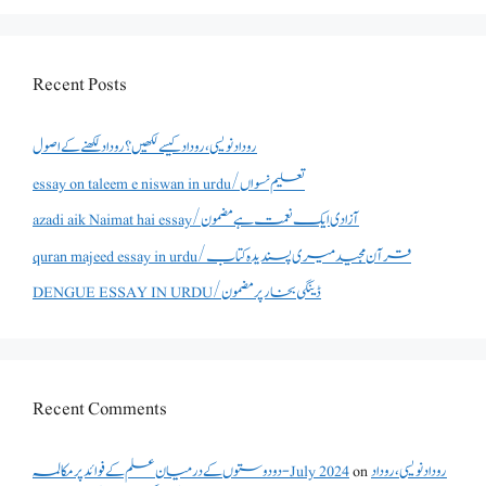
Recent Posts
روداد نویسی ،روداد کیسے لکھیں؟ روداد لکھنے کے اصول
essay on taleem e niswan in urdu/تعلیم نسواں
azadi aik Naimat hai essay/آزادی ایک نعمت ہے مضمون
quran majeed essay in urdu/قرآن مجید میری پسندیدہ کتاب
DENGUE ESSAY IN URDU/ڈینگی بخار پر مضمون
Recent Comments
روداد نویسی ،روداد
on
دو دوستوں کے درمیان علم کے فوائد پر مکالمہ - July 2024