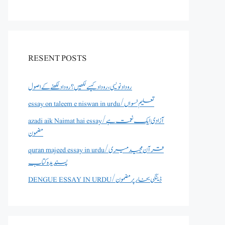
RESENT POSTS
روداد نویسی ،روداد کیسے لکھیں؟ روداد لکھنے کے اصول
essay on taleem e niswan in urdu/تعلیم نسواں
azadi aik Naimat hai essay/آزادی ایک نعمت ہے
مضمون
quran majeed essay in urdu/قرآن مجید میری
پسندیدہ کتاب
DENGUE ESSAY IN URDU/ڈینگی بخار پر مضمون