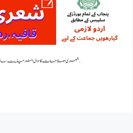
شعری اصلاحات کا سوال انٹرمیڈیٹ سالِ اول کے معروضی پرچہ میں آتا ہے جس کے 5 نمبر ہوتے ہیں ۔ …