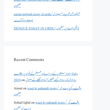
مضمون
quran majeed essay in urdu/قرآن مجید میری
پسندیدہ کتاب
DENGUE ESSAY IN URDU/ڈینگی بخار پر مضمون
Recent Comments
دو دوستوں کے درمیان علم کے فوائد پر مکالمہ - July
روداد نویسی ،روداد کیسے لکھیں؟ روداد لکھنے کے اصول
on
2024
waqt ki pabandi essay/ وقت کی پابندی
on
Aimal
مضمون
waqt ki pabandi essay/ وقت کی
on
Sohail Iqbal
پابندی مضمون