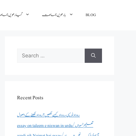
BLOG
بارھویں جماعت
گیارھویں جم
Search
for:
Recent Posts
روداد نویسی ،روداد کیسے لکھیں؟ روداد لکھنے کے اصول
essay on taleem e niswan in urdu/تعلیم نسواں
azadi aik Naimat hai essay/آزادی ایک نعمت ہے