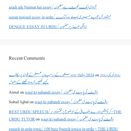
azadi aik Naimat hai essay/آزادی ایک نعمت ہے مضمون
quran majeed essay in urdu/قرآن مجید میری پسندیدہ کتاب
DENGUE ESSAY IN URDU/ڈینگی بخار پر مضمون
Recent Comments
روداد نویسی ،روداد
on
دو دوستوں کے درمیان علم کے فوائد پر مکالمہ - July 2024
کیسے لکھیں؟ روداد لکھنے کے اصول
waqt ki pabandi essay/ وقت کی پابندی مضمون
on
Aimal
waqt ki pabandi essay/ وقت کی پابندی مضمون
on
Sohail Iqbal
BEST URDU SPEECH/کرپشن اور بے انصافی کے موضوع پر تقریر - THE
waqt ki pabandi essay/ وقت کی پابندی مضمون
on
URDU TUTOR
speech in urdu topic/100 best Speech topics in urdu - THE URDU