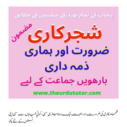
شجر کاری کی ضرورت اور اہمیت ایک دو پیڑ ہی سہی ،کوئي خیاباں نہ سہی اپنی
نسلوں کے لئے کچھ …