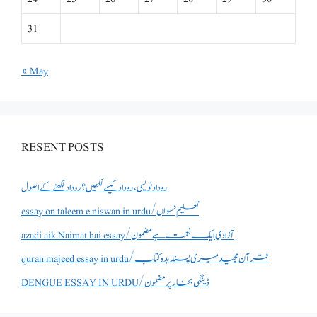
31
« May
RESENT POSTS
روداد نویسی ،روداد کیسے لکھیں؟ روداد لکھنے کے اصول
essay on taleem e niswan in urdu/تعلیم نسواں
azadi aik Naimat hai essay/آزادی ایک نعمت ہے مضمون
quran majeed essay in urdu/قرآن مجید میری پسندیدہ کتاب
DENGUE ESSAY IN URDU/ڈینگی بخار پر مضمون