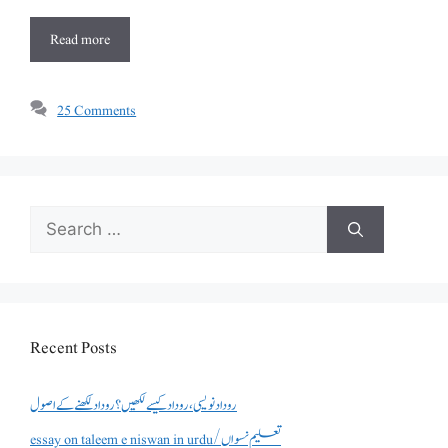
Read more
25 Comments
Search
for:
Recent Posts
روداد نویسی ،روداد کیسے لکھیں؟ روداد لکھنے کے اصول
essay on taleem e niswan in urdu/تعلیم نسواں