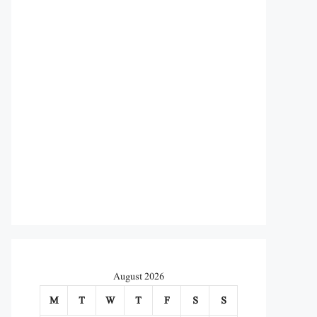
August 2026
M
T
W
T
F
S
S