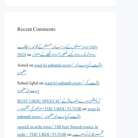
Recent Comments
دو دوستوں کے درمیان علم کے فوائد پر مکالمہ - July
2024
on
روداد نویسی ،روداد کیسے لکھیں؟ روداد لکھنے کے اصول
Aimal
on
waqt ki pabandi essay/ وقت کی پابندی
مضمون
Sohail Iqbal
on
waqt ki pabandi essay/ وقت کی
پابندی مضمون
BEST URDU SPEECH/کرپشن اور بے انصافی کے
موضوع پر تقریر - THE URDU TUTOR
on
waqt ki
pabandi essay/ وقت کی پابندی مضمون
speech in urdu topic/100 best Speech topics in
urdu - THE URDU TUTOR
on
شجرکاری کی اہمیت