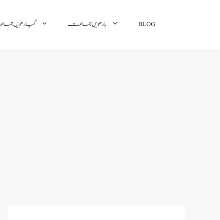
گیارھویں جم
بارھویں جماعت
BLOG