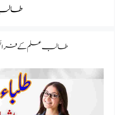
طالب 
b e ilm ke faraiz essay/طالب علم کے فرائض