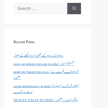
Search
for:
Recent Posts
روداد نویسی ،روداد کیسے لکھیں؟ روداد لکھنے کے اصول
essay on taleem e niswan in urdu/تعلیم نسواں
azadi aik Naimat hai essay/آزادی ایک نعمت ہے
مضمون
quran majeed essay in urdu/قرآن مجید میری
پسندیدہ کتاب
DENGUE ESSAY IN URDU/ڈینگی بخار پر مضمون