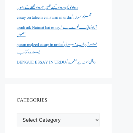
روداد نویسی ،روداد کیسے لکھیں؟ روداد لکھنے کے اصول
essay on taleem e niswan in urdu/تعلیم نسواں
azadi aik Naimat hai essay/آزادی ایک نعمت ہے
مضمون
quran majeed essay in urdu/قرآن مجید میری
پسندیدہ کتاب
DENGUE ESSAY IN URDU/ڈینگی بخار پر مضمون
CATEGORIES
CATEGORIES