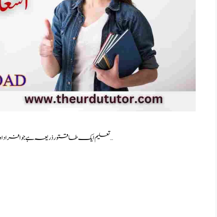
طالب علم کے فرائض talib e ilm ke faraiz essay in urdu تعلیم ایک طاقتور ذریعہ ہے جو افراد اور …