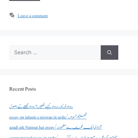
Leave a comment
Search
for:
Recent Posts
روداد نویسی ،روداد کیسے لکھیں؟ روداد لکھنے کے اصول
essay on taleem e niswan in urdu/تعلیم نسواں
azadi aik Naimat hai essay/آزادی ایک نعمت ہے مضمون
quran majeed essay in urdu/قرآن مجید میری پسندیدہ کتاب