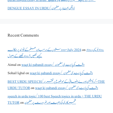
DENGUE ESSAY IN URDU/ڈینگی بخار پر مضمون
Recent Comments
روداد نویسی ،روداد
on
دو دوستوں کے درمیان علم کے فوائد پر مکالمہ - July 2024
کیسے لکھیں؟ روداد لکھنے کے اصول
waqt ki pabandi essay/ وقت کی پابندی مضمون
on
Aimal
waqt ki pabandi essay/ وقت کی پابندی مضمون
on
Sohail Iqbal
BEST URDU SPEECH/کرپشن اور بے انصافی کے موضوع پر تقریر - THE
waqt ki pabandi essay/ وقت کی پابندی مضمون
on
URDU TUTOR
speech in urdu topic/100 best Speech topics in urdu - THE URDU
شجرکاری کی اہمیت اور ضرورت پر مضمون
on
TUTOR