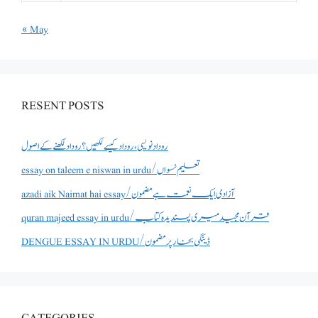
« May
RESENT POSTS
روداد نویسی ،روداد کیسے لکھیں؟ روداد لکھنے کے اصول
essay on taleem e niswan in urdu/تعلیم نسواں
azadi aik Naimat hai essay/آزادی ایک نعمت ہے مضمون
quran majeed essay in urdu/قرآن مجید میری پسندیدہ کتاب
DENGUE ESSAY IN URDU/ڈینگی بخار پر مضمون
CATEGORIES