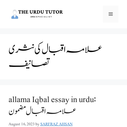
Skip
to
Menu
content
علامہ اقبال کی نثری
تصانیف
allama Iqbal essay in urdu:
علامہ اقبال مضمون
August 16, 2023
by
SARFRAZ AHSAN