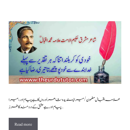
علامہ اقبال مضمون/میرا پسندیدہ شاعر اَوروں کا ہے پیام اور، میرا
پیام اور ہے عشق کے درد مند کا طرزِ …
Read more