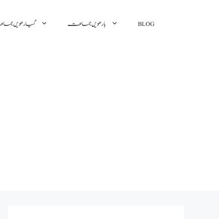
گیارھویں جم
بارھویں جماعت
BLOG