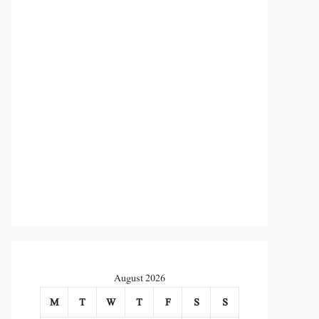
August 2026
M
T
W
T
F
S
S