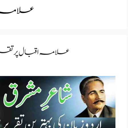
علامہ اق
 day speech in urdu /علامہ اقبال پر تقریر