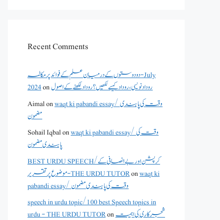
Recent Comments
دو دوستوں کے درمیان علم کے فوائد پر مکالمہ - July
2024
on
روداد نویسی ،روداد کیسے لکھیں؟ روداد لکھنے کے اصول
Aimal
on
waqt ki pabandi essay/ وقت کی پابندی
مضمون
Sohail Iqbal
on
waqt ki pabandi essay/ وقت کی
پابندی مضمون
BEST URDU SPEECH/کرپشن اور بے انصافی کے
موضوع پر تقریر - THE URDU TUTOR
on
waqt ki
pabandi essay/ وقت کی پابندی مضمون
speech in urdu topic/100 best Speech topics in
urdu - THE URDU TUTOR
on
شجرکاری کی اہمیت