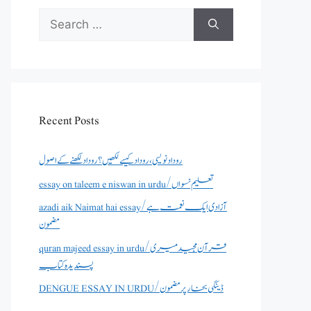
Search
for:
Recent Posts
روداد نویسی ،روداد کیسے لکھیں؟ روداد لکھنے کے اصول
essay on taleem e niswan in urdu/تعلیم نسواں
azadi aik Naimat hai essay/آزادی ایک نعمت ہے
مضمون
quran majeed essay in urdu/قرآن مجید میری
پسندیدہ کتاب
DENGUE ESSAY IN URDU/ڈینگی بخار پر مضمون