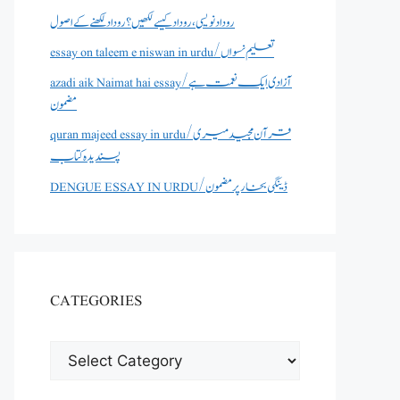
روداد نویسی ،روداد کیسے لکھیں؟ روداد لکھنے کے اصول
essay on taleem e niswan in urdu/تعلیم نسواں
azadi aik Naimat hai essay/آزادی ایک نعمت ہے
مضمون
quran majeed essay in urdu/قرآن مجید میری
پسندیدہ کتاب
DENGUE ESSAY IN URDU/ڈینگی بخار پر مضمون
CATEGORIES
CATEGORIES