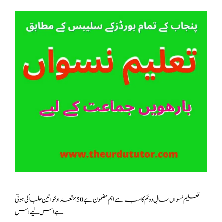
تعلیم نسواں سالِ دوئم کا سب سے اہم مضمون ہے 50٪ تعداد خواتین طلبا کی ہوتی
ہے اس لیے اس …