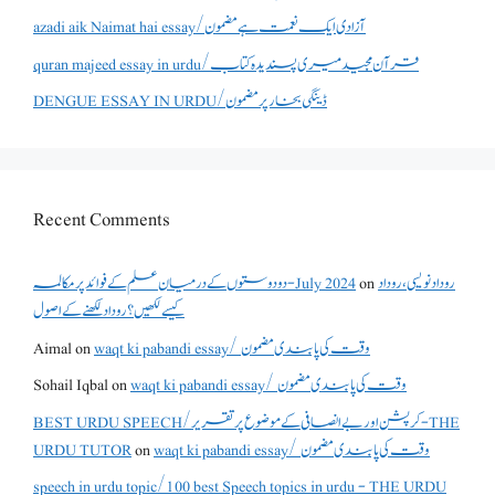
azadi aik Naimat hai essay/آزادی ایک نعمت ہے مضمون
quran majeed essay in urdu/قرآن مجید میری پسندیدہ کتاب
DENGUE ESSAY IN URDU/ڈینگی بخار پر مضمون
Recent Comments
دو دوستوں کے درمیان علم کے فوائد پر مکالمہ - July 2024
on
روداد نویسی ،روداد
کیسے لکھیں؟ روداد لکھنے کے اصول
Aimal
on
waqt ki pabandi essay/ وقت کی پابندی مضمون
Sohail Iqbal
on
waqt ki pabandi essay/ وقت کی پابندی مضمون
BEST URDU SPEECH/کرپشن اور بے انصافی کے موضوع پر تقریر - THE
URDU TUTOR
on
waqt ki pabandi essay/ وقت کی پابندی مضمون
speech in urdu topic/100 best Speech topics in urdu - THE URDU