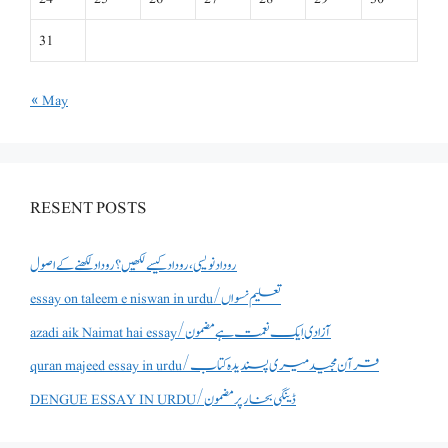
31
« May
RESENT POSTS
روداد نویسی ،روداد کیسے لکھیں؟ روداد لکھنے کے اصول
essay on taleem e niswan in urdu/تعلیم نسواں
azadi aik Naimat hai essay/آزادی ایک نعمت ہے مضمون
quran majeed essay in urdu/قرآن مجید میری پسندیدہ کتاب
DENGUE ESSAY IN URDU/ڈینگی بخار پر مضمون