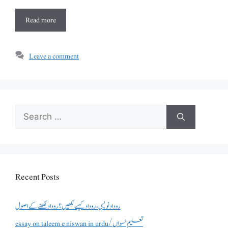
Read more
Leave a comment
Search
for:
Recent Posts
روداد نویسی ،روداد کیسے لکھیں؟ روداد لکھنے کے اصول
essay on taleem e niswan in urdu/تعلیم نسواں