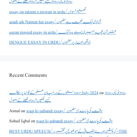
روداد نویسی ،روداد کیسے لکھیں؟ روداد لکھنے کے اصول
essay on taleem e niswan in urdu/تعلیم نسواں
azadi aik Naimat hai essay/آزادی ایک نعمت ہے مضمون
quran majeed essay in urdu/قرآن مجید میری پسندیدہ کتاب
DENGUE ESSAY IN URDU/ڈینگی بخار پر مضمون
Recent Comments
دو دوستوں کے درمیان علم کے فوائد پر مکالمہ - July 2024
on
روداد نویسی ،روداد
کیسے لکھیں؟ روداد لکھنے کے اصول
Aimal
on
waqt ki pabandi essay/ وقت کی پابندی مضمون
Sohail Iqbal
on
waqt ki pabandi essay/ وقت کی پابندی مضمون
BEST URDU SPEECH/کرپشن اور بے انصافی کے موضوع پر تقریر - THE