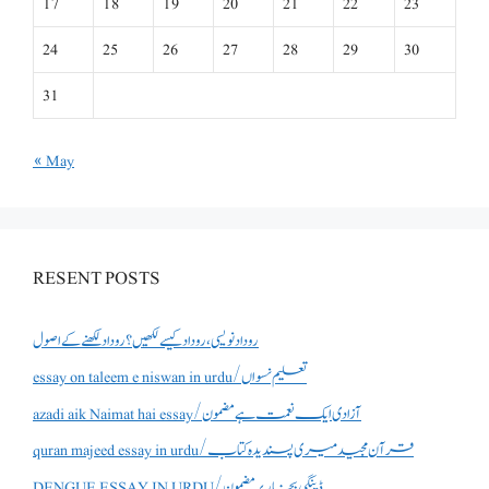
17
18
19
20
21
22
23
24
25
26
27
28
29
30
31
« May
RESENT POSTS
روداد نویسی ،روداد کیسے لکھیں؟ روداد لکھنے کے اصول
essay on taleem e niswan in urdu/تعلیم نسواں
azadi aik Naimat hai essay/آزادی ایک نعمت ہے مضمون
quran majeed essay in urdu/قرآن مجید میری پسندیدہ کتاب
DENGUE ESSAY IN URDU/ڈینگی بخار پر مضمون