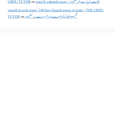
URDU TUTOR
on
waqt ki pabandi essay/ وقت کی پابندی مضمون
speech in urdu topic/100 best Speech topics in urdu - THE URDU
TUTOR
on
شجرکاری کی اہمیت اور ضرورت پر مضمون