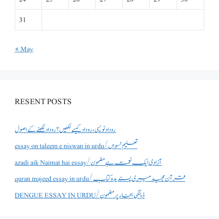
31
« May
RESENT POSTS
روداد نویسی ،روداد کیسے لکھیں؟ روداد لکھنے کے اصول
essay on taleem e niswan in urdu/تعلیم نسواں
azadi aik Naimat hai essay/آزادی ایک نعمت ہے مضمون
quran majeed essay in urdu/قرآن مجید میری پسندیدہ کتاب
DENGUE ESSAY IN URDU/ڈینگی بخار پر مضمون