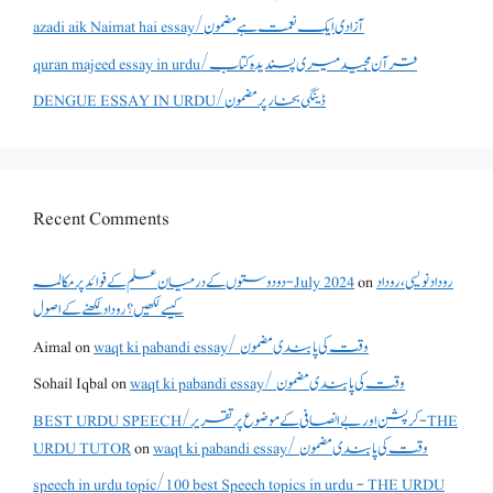
azadi aik Naimat hai essay/آزادی ایک نعمت ہے مضمون
quran majeed essay in urdu/قرآن مجید میری پسندیدہ کتاب
DENGUE ESSAY IN URDU/ڈینگی بخار پر مضمون
Recent Comments
دو دوستوں کے درمیان علم کے فوائد پر مکالمہ - July 2024
on
روداد نویسی ،روداد
کیسے لکھیں؟ روداد لکھنے کے اصول
Aimal
on
waqt ki pabandi essay/ وقت کی پابندی مضمون
Sohail Iqbal
on
waqt ki pabandi essay/ وقت کی پابندی مضمون
BEST URDU SPEECH/کرپشن اور بے انصافی کے موضوع پر تقریر - THE
URDU TUTOR
on
waqt ki pabandi essay/ وقت کی پابندی مضمون
speech in urdu topic/100 best Speech topics in urdu - THE URDU