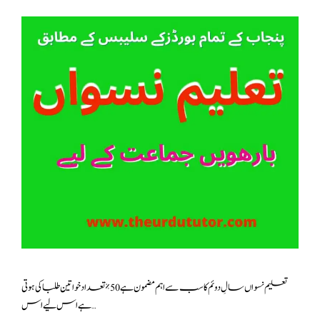
تعلیم نسواں سالِ دوئم کا سب سے اہم مضمون ہے 50٪ تعداد خواتین طلبا کی ہوتی
ہے اس لیے اس …