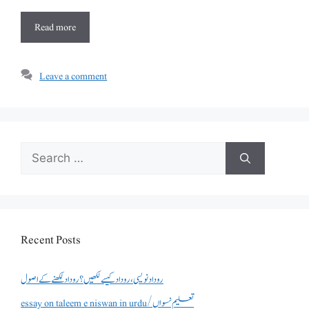
Read more
Leave a comment
Search
for:
Recent Posts
روداد نویسی ،روداد کیسے لکھیں؟ روداد لکھنے کے اصول
essay on taleem e niswan in urdu/تعلیم نسواں