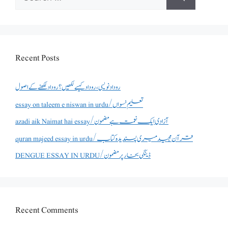
for:
Recent Posts
روداد نویسی ،روداد کیسے لکھیں؟ روداد لکھنے کے اصول
essay on taleem e niswan in urdu/تعلیم نسواں
azadi aik Naimat hai essay/آزادی ایک نعمت ہے مضمون
quran majeed essay in urdu/قرآن مجید میری پسندیدہ کتاب
DENGUE ESSAY IN URDU/ڈینگی بخار پر مضمون
Recent Comments