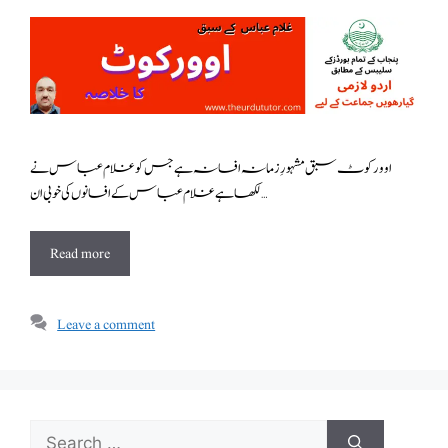
اوورکوٹ سبق مشہورِ زمانہ افسانہ ہے جس کو غلام عباس نے
لکھا ہے غلام عباس کے افسانوں کی خوبی ان …
Read more
Leave a comment
Search