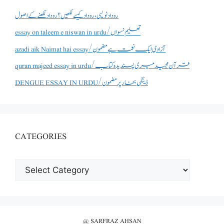
روداد نویسی ،روداد کیسے لکھیں؟ روداد لکھنے کے اصول
essay on taleem e niswan in urdu/تعلیم نسواں
azadi aik Naimat hai essay/آزادی ایک نعمت ہے مضمون
quran majeed essay in urdu/قرآن مجید میری پسندیدہ کتاب
DENGUE ESSAY IN URDU/ڈینگی بخار پر مضمون
CATEGORIES
CATEGORIES
@ SARFRAZ AHSAN