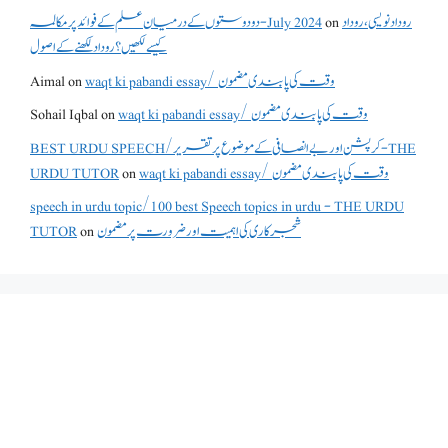
روداد نویسی ،روداد
on
دو دوستوں کے درمیان علم کے فوائد پر مکالمہ - July 2024
کیسے لکھیں؟ روداد لکھنے کے اصول
waqt ki pabandi essay/ وقت کی پابندی مضمون
on
Aimal
waqt ki pabandi essay/ وقت کی پابندی مضمون
on
Sohail Iqbal
BEST URDU SPEECH/کرپشن اور بے انصافی کے موضوع پر تقریر - THE
waqt ki pabandi essay/ وقت کی پابندی مضمون
on
URDU TUTOR
speech in urdu topic/100 best Speech topics in urdu - THE URDU
شجرکاری کی اہمیت اور ضرورت پر مضمون
on
TUTOR