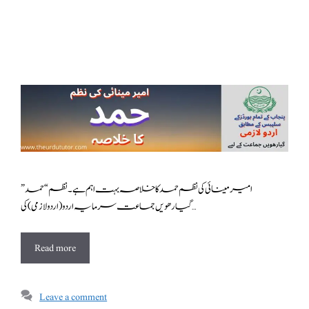
امیر مینائی کی نظم حمد کا خلاصہ بہت اہم ہے ۔نظم “حمد”
گیارھویں جماعت سرمایہ اردو ( اردولازمی ) کی …
Read more
Leave a comment