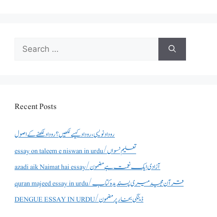
Search
for:
Recent Posts
روداد نویسی ،روداد کیسے لکھیں؟ روداد لکھنے کے اصول
essay on taleem e niswan in urdu/تعلیم نسواں
azadi aik Naimat hai essay/آزادی ایک نعمت ہے مضمون
quran majeed essay in urdu/قرآن مجید میری پسندیدہ کتاب
DENGUE ESSAY IN URDU/ڈینگی بخار پر مضمون