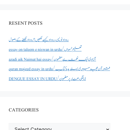
RESENT POSTS
روداد نویسی ،روداد کیسے لکھیں؟ روداد لکھنے کے اصول
essay on taleem e niswan in urdu/تعلیم نسواں
azadi aik Naimat hai essay/آزادی ایک نعمت ہے مضمون
quran majeed essay in urdu/قرآن مجید میری پسندیدہ کتاب
DENGUE ESSAY IN URDU/ڈینگی بخار پر مضمون
CATEGORIES
CATEGORIES