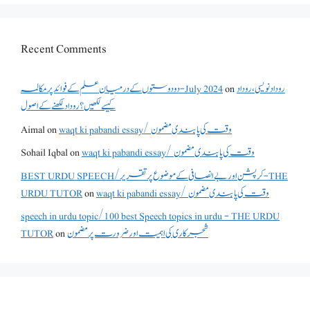
Recent Comments
روداد نویسی ،روداد
on
دو دوستوں کے درمیان علم کے فوائد پر مکالمہ - July 2024
کیسے لکھیں؟ روداد لکھنے کے اصول
waqt ki pabandi essay/ وقت کی پابندی مضمون
on
Aimal
waqt ki pabandi essay/ وقت کی پابندی مضمون
on
Sohail Iqbal
BEST URDU SPEECH/کرپشن اور بے انصافی کے موضوع پر تقریر - THE
waqt ki pabandi essay/ وقت کی پابندی مضمون
on
URDU TUTOR
speech in urdu topic/100 best Speech topics in urdu - THE URDU
شجرکاری کی اہمیت اور ضرورت پر مضمون
on
TUTOR