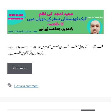
نظم “ایک کوہستانی سفر کے دوران میں “ بارھویں جماعت سرمایہ اردو
( اردولازمی ) کی آٹھویں نظم ہے ۔ …
Read more
Leave a comment