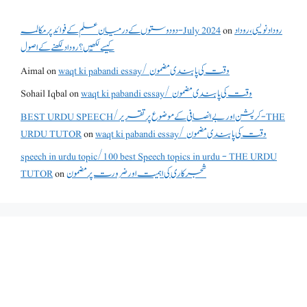
روداد نویسی ،روداد
on
دو دوستوں کے درمیان علم کے فوائد پر مکالمہ - July 2024
کیسے لکھیں؟ روداد لکھنے کے اصول
waqt ki pabandi essay/ وقت کی پابندی مضمون
on
Aimal
waqt ki pabandi essay/ وقت کی پابندی مضمون
on
Sohail Iqbal
BEST URDU SPEECH/کرپشن اور بے انصافی کے موضوع پر تقریر - THE
waqt ki pabandi essay/ وقت کی پابندی مضمون
on
URDU TUTOR
speech in urdu topic/100 best Speech topics in urdu - THE URDU
شجرکاری کی اہمیت اور ضرورت پر مضمون
on
TUTOR