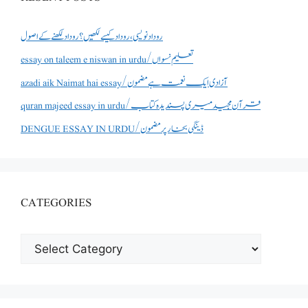
روداد نویسی ،روداد کیسے لکھیں؟ روداد لکھنے کے اصول
essay on taleem e niswan in urdu/تعلیم نسواں
azadi aik Naimat hai essay/آزادی ایک نعمت ہے مضمون
quran majeed essay in urdu/قرآن مجید میری پسندیدہ کتاب
DENGUE ESSAY IN URDU/ڈینگی بخار پر مضمون
CATEGORIES
CATEGORIES