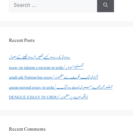
Search
for:
Recent Posts
روداد نویسی ،روداد کیسے لکھیں؟ روداد لکھنے کے اصول
essay on taleem e niswan in urdu/تعلیم نسواں
azadi aik Naimat hai essay/آزادی ایک نعمت ہے مضمون
quran majeed essay in urdu/قرآن مجید میری پسندیدہ کتاب
DENGUE ESSAY IN URDU/ڈینگی بخار پر مضمون
Recent Comments