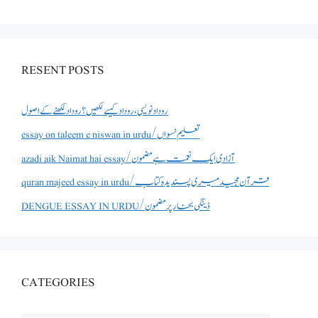
RESENT POSTS
روداد نویسی ،روداد کیسے لکھیں؟ روداد لکھنے کے اصول
essay on taleem e niswan in urdu/تعلیم نسواں
azadi aik Naimat hai essay/آزادی ایک نعمت ہے مضمون
quran majeed essay in urdu/قرآن مجید میری پسندیدہ کتاب
DENGUE ESSAY IN URDU/ڈینگی بخار پر مضمون
CATEGORIES