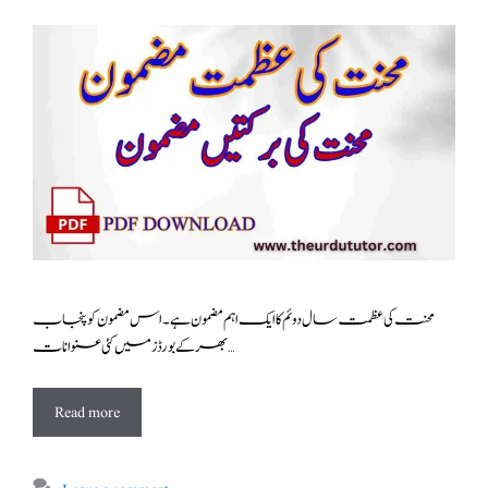
محنت کی عظمت سال دوئم کا ایک اہم مضمون ہے ۔اس مضمون کو پنجاب
بھر کے بورڈز میں کئی عنوانات …
Read more