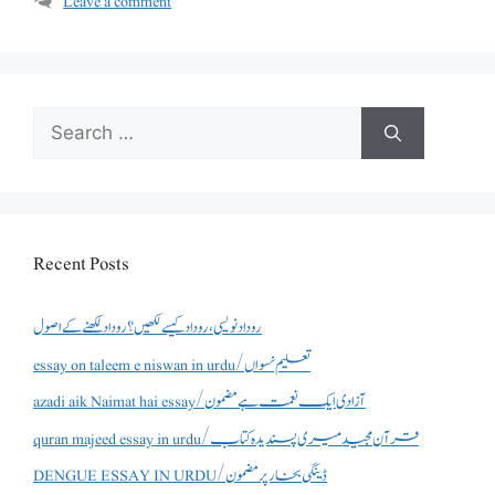
Leave a comment
Search
for:
Recent Posts
روداد نویسی ،روداد کیسے لکھیں؟ روداد لکھنے کے اصول
essay on taleem e niswan in urdu/تعلیم نسواں
azadi aik Naimat hai essay/آزادی ایک نعمت ہے مضمون
quran majeed essay in urdu/قرآن مجید میری پسندیدہ کتاب
DENGUE ESSAY IN URDU/ڈینگی بخار پر مضمون