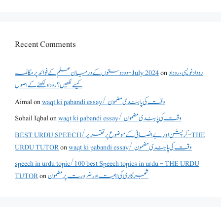
Recent Comments
دو دوستوں کے درمیان علم کے فوائد پر مکالمہ - July 2024
on
روداد نویسی ،روداد
کیسے لکھیں؟ روداد لکھنے کے اصول
Aimal
on
waqt ki pabandi essay/ وقت کی پابندی مضمون
Sohail Iqbal
on
waqt ki pabandi essay/ وقت کی پابندی مضمون
BEST URDU SPEECH/کرپشن اور بے انصافی کے موضوع پر تقریر - THE
URDU TUTOR
on
waqt ki pabandi essay/ وقت کی پابندی مضمون
speech in urdu topic/100 best Speech topics in urdu - THE URDU
TUTOR
on
شجرکاری کی اہمیت اور ضرورت پر مضمون