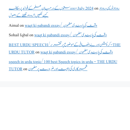
روداد نویسی ،روداد
on
دو دوستوں کے درمیان علم کے فوائد پر مکالمہ - July 2024
کیسے لکھیں؟ روداد لکھنے کے اصول
waqt ki pabandi essay/ وقت کی پابندی مضمون
on
Aimal
waqt ki pabandi essay/ وقت کی پابندی مضمون
on
Sohail Iqbal
BEST URDU SPEECH/کرپشن اور بے انصافی کے موضوع پر تقریر - THE
waqt ki pabandi essay/ وقت کی پابندی مضمون
on
URDU TUTOR
speech in urdu topic/100 best Speech topics in urdu - THE URDU
شجرکاری کی اہمیت اور ضرورت پر مضمون
on
TUTOR