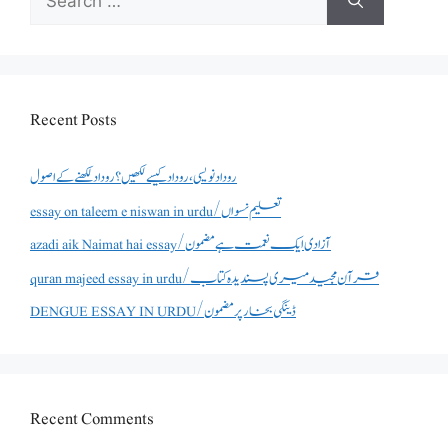
for:
Recent Posts
روداد نویسی ،روداد کیسے لکھیں؟ روداد لکھنے کے اصول
essay on taleem e niswan in urdu/تعلیم نسواں
azadi aik Naimat hai essay/آزادی ایک نعمت ہے مضمون
quran majeed essay in urdu/قرآن مجید میری پسندیدہ کتاب
DENGUE ESSAY IN URDU/ڈینگی بخار پر مضمون
Recent Comments