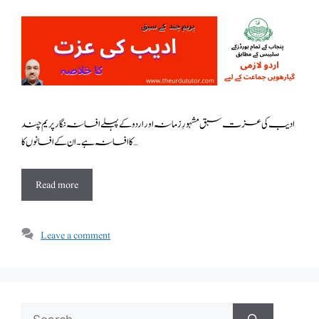
ادیب کی عزت سبق مشہورِ زمانہ اور اردو کے پہلے افسانہ نگار پریم چند
کا افسانہ ہے۔ان کے افسانوں کا …
Read more
Leave a comment
Search