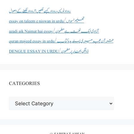
روداد نویسی ،روداد کیسے لکھیں؟ روداد لکھنے کے اصول
essay on taleem e niswan in urdu/تعلیم نسواں
azadi aik Naimat hai essay/آزادی ایک نعمت ہے مضمون
quran majeed essay in urdu/قرآن مجید میری پسندیدہ کتاب
DENGUE ESSAY IN URDU/ڈینگی بخار پر مضمون
CATEGORIES
CATEGORIES