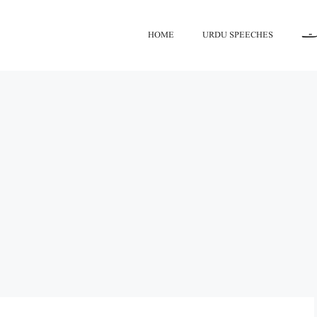
اعت
URDU SPEECHES
HOME