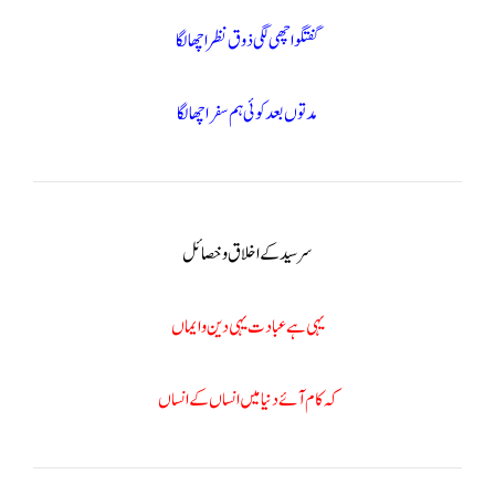
گفتگو اچھی لگی ذوق نظر اچھا لگا
مدتوں بعد کوئی ہم سفر اچھا لگا
سر سید کے اخلاق و خصائل
یہی ہے عبادت یہی دین و ایماں
کہ کام آئے دنیا میں انساں کے انساں