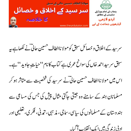
سر سید کے اخلاق و خصائل سبق کو مولانا الطاف حسین حالیؔ نے لکھا ہے یہ
سبق سر سید احمدخاں کی سوانح عمری ہے کتاب کا نام “حیات ِ جاوید “ہے ۔
اس میں مولانا الطاف حسین حالیؔ نے سر سید کی شخصیت سے متاثر ہو کر
مسلمانان ہند کے سامنے وہ جیتی جاگتی مثال پیش کی جس کی مساعی سے
ہندوستان کےمسلمانوں کی سیاسی، سماجی، مذہبی، تمدنی، فکری، تعلیمی اور
ادبی زندگی میں ایک انقلا ب آگیا۔