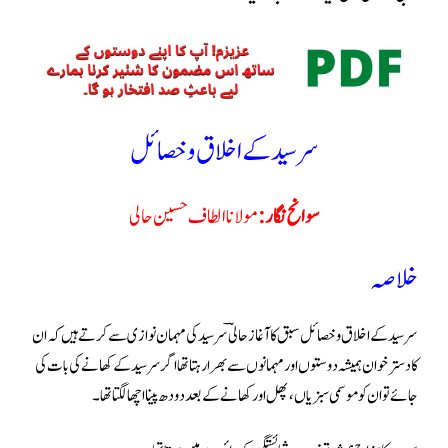
سر سید کے اخلاق وخصائل
سوانح نگار :
مولانا الطاف حسین حالی
خلاصہ
کا دستر خوان ہمیشہ دوستوں اور مہمانوں سے بھرا رہتا تھا اگر سرسید کےکھانے کی بات کی
جائے تو ان کو موسمی سبزیاں ، پھل اور کھانے کے بعد دودھ پینا اچھا لگتا تھا ۔