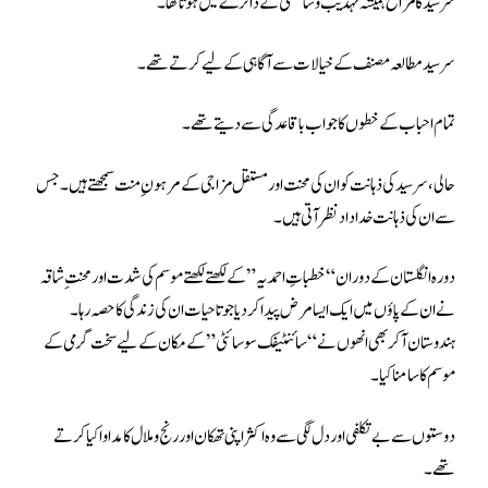
سرسید کا مزاح ہمیشہ تہذیب و شائستگی کے دائرے میں ہوتا تھا ۔
سرسید مطالعہ مصنف کے خیالات سے آگاہی کے لیے کرتے تھے ۔
تمام احباب کےخطوں کا جواب باقاعدگی سے دیتے تھے۔
حالی ،سر سید کی ذہانت کو ان کی محنت اور مستقل مزاجی کے مرہون ِ منت سمجھتے ہیں ۔جس
سے ان کی ذہانت خداداد نظر آتی ہیں ۔
دورہ انگلستان کے دوران “خطباتِ احمدیہ” کے لکھتے لکھتے موسم کی شدت اور محنت ِ شاقہ
نے ان کے پاؤں میں ایک ایسا مرض پیدا کر دیا جو تا حیات ان کی زندگی کا حصہ رہا۔
ہندوستان آکر بھی انھوں نے “سائنٹیفک سو سائٹی ” کے مکان کے لیے سخت گرمی کے
موسم کا سامنا کیا۔
دوستوں سے بے تکلفی اور دل لگی سے وہ اکثر اپنی تھکان اور رنج و ملال کا مداوا کیا کرتے
تھے۔