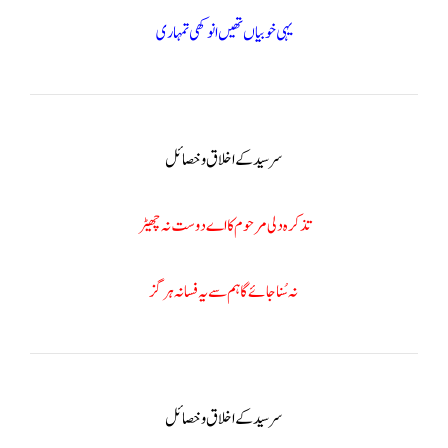
یہی خوبیاں تھیں انوکھی تمہاری
سر سید کے اخلاق و خصائل
تذکرہ دلی مرحوم کا اے دوست نہ چھیڑ
نہ سُنا جائے گاہم سے یہ فسانہ ہرگز
سر سید کے اخلاق و خصائل