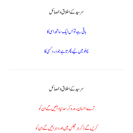
سر سید کے اخلاق و خصائل
باقی ہے تو بس ایک ساتھ اسی کا
پہلو میں لیے پھرتا ہےجو درد کسی کا
سر سید کے اخلاق و خصائل
ترے احسان رہ رہ کر سدا یاد آئیں گے ان کو
کریں گے ذکر ہر مجلس میں اور دہرائیں گے ان کو