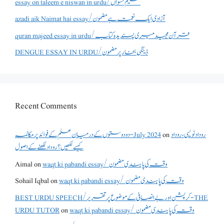
essay on taleem e niswan in urdu/تعلیم نسواں
azadi aik Naimat hai essay/آزادی ایک نعمت ہے مضمون
quran majeed essay in urdu/قرآن مجید میری پسندیدہ کتاب
DENGUE ESSAY IN URDU/ڈینگی بخار پر مضمون
Recent Comments
روداد نویسی ،روداد
on
دو دوستوں کے درمیان علم کے فوائد پر مکالمہ - July 2024
کیسے لکھیں؟ روداد لکھنے کے اصول
waqt ki pabandi essay/ وقت کی پابندی مضمون
on
Aimal
waqt ki pabandi essay/ وقت کی پابندی مضمون
on
Sohail Iqbal
BEST URDU SPEECH/کرپشن اور بے انصافی کے موضوع پر تقریر - THE
waqt ki pabandi essay/ وقت کی پابندی مضمون
on
URDU TUTOR