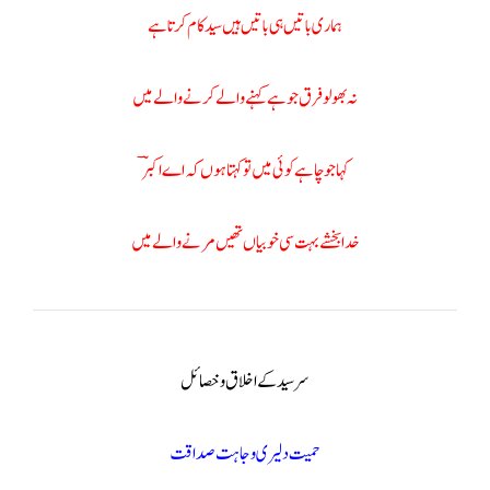
ہماری باتیں ہی باتیں ہیں سید کام کرتا ہے
نہ بھولو فرق جو ہے کہنے والے کرنے والے میں
کہا جو چاہے کوئی میں تو کہتا ہوں کہ اے اکبرؔ
خدا بخشے بہت سی خوبیاں تھیں مرنے والے میں
سر سید کے اخلاق و خصائل
حمیت دلیری وجاہت صداقت