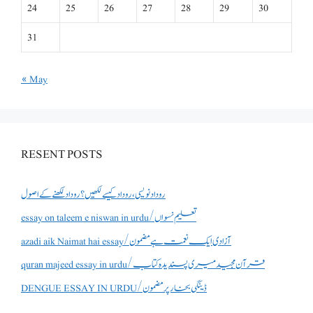
24
25
26
27
28
29
30
31
« May
RESENT POSTS
روداد نویسی ،روداد کیسے لکھیں؟ روداد لکھنے کے اصول
essay on taleem e niswan in urdu/تعلیم نسواں
azadi aik Naimat hai essay/آزادی ایک نعمت ہے مضمون
quran majeed essay in urdu/قرآن مجید میری پسندیدہ کتاب
DENGUE ESSAY IN URDU/ڈینگی بخار پر مضمون