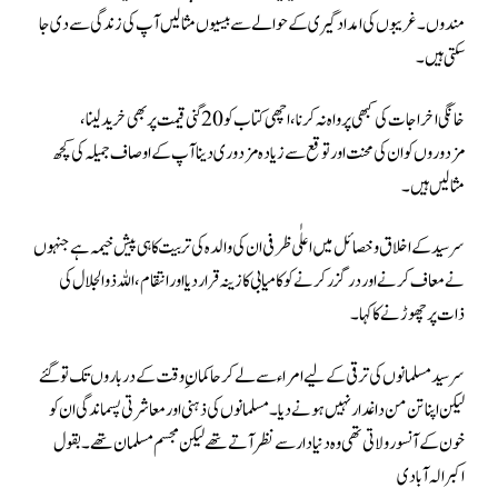
مندوں۔غریبوں کی امداد گیری کے حوالے سے بیسیوں مثالیں آپ کی زندگی سےدی جا
سکتی ہیں ۔
خانگی اخراجات کی کبھی پرواہ نہ کرنا ، اچھی کتاب کو 20 گنی قیمت پر بھی خرید لینا ،
مزدوروں کو ان کی محنت اور توقع سے زیادہ مزدوری دینا آپ کے اوصاف جمیلہ کی کچھ
مثالیں ہیں ۔
سرسید کے اخلاق و خصائل میں اعلٰی ظرفی ان کی والدہ کی تربیت کا ہی پیش خیمہ ہے جنہوں
نے معاف کرنے اور درگزر کرنے کو کامیابی کا زینہ قرار دیا اور انتقام ، اللہ ذوالجلال کی
ذات پر چھوڑنے کا کہا ۔
سر سید مسلمانوں کی ترقی کے لیے امراء سے لے کر حاکمان ِوقت کے درباروں تک تو گئے
لیکن اپنا تن من داغدار نہیں ہونے دیا ۔ مسلمانوں کی ذہنی اور معاشرتی پسماندگی ان کو
خون کے آنسو رولاتی تھی وہ دنیا دار سے نظر آتے تھے لیکن مجسم مسلمان تھے۔ بقول
اکبرالہ آبادی