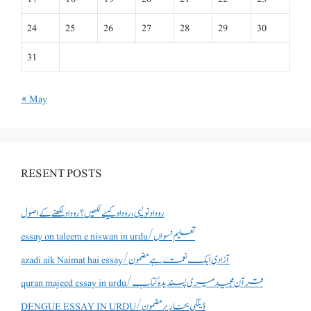
24
25
26
27
28
29
30
31
« May
RESENT POSTS
روداد نویسی ،روداد کیسے لکھیں؟ روداد لکھنے کے اصول
essay on taleem e niswan in urdu/تعلیم نسواں
azadi aik Naimat hai essay/آزادی ایک نعمت ہے مضمون
quran majeed essay in urdu/قرآن مجید میری پسندیدہ کتاب
DENGUE ESSAY IN URDU/ڈینگی بخار پر مضمون