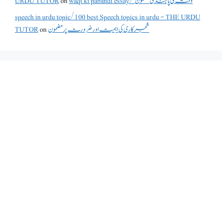
waqt ki pabandi essay/ وقت کی پابندی مضمون
on
URDU TUTOR
speech in urdu topic/100 best Speech topics in urdu - THE URDU
شجرکاری کی اہمیت اور ضرورت پر مضمون
on
TUTOR