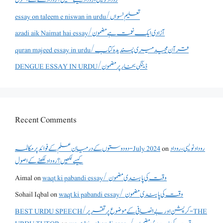
essay on taleem e niswan in urdu/تعلیم نسواں
azadi aik Naimat hai essay/آزادی ایک نعمت ہے مضمون
quran majeed essay in urdu/قرآن مجید میری پسندیدہ کتاب
DENGUE ESSAY IN URDU/ڈینگی بخار پر مضمون
Recent Comments
روداد نویسی ،روداد
on
دو دوستوں کے درمیان علم کے فوائد پر مکالمہ - July 2024
کیسے لکھیں؟ روداد لکھنے کے اصول
waqt ki pabandi essay/ وقت کی پابندی مضمون
on
Aimal
waqt ki pabandi essay/ وقت کی پابندی مضمون
on
Sohail Iqbal
BEST URDU SPEECH/کرپشن اور بے انصافی کے موضوع پر تقریر - THE