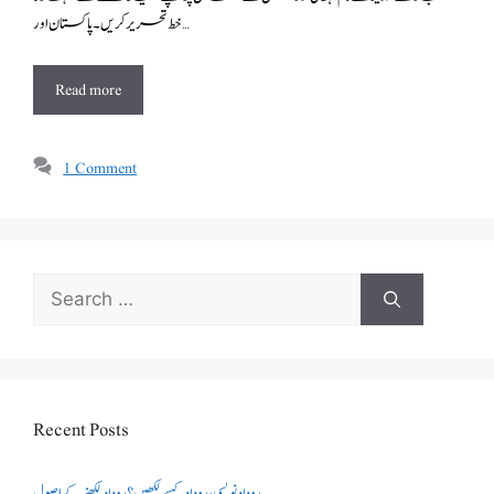
خط تحریر کریں۔پاکستان اور …
Read more
1 Comment
Search
for:
Recent Posts
روداد نویسی ،روداد کیسے لکھیں؟ روداد لکھنے کے اصول