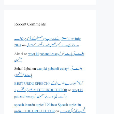
Recent Comments
دو دوستوں کے درمیان علم کے فوائد پر مکالمہ - July
روداد نویسی ،روداد کیسے لکھیں؟ روداد لکھنے کے اصول
on
2024
waqt ki pabandi essay/ وقت کی پابندی
on
Aimal
مضمون
waqt ki pabandi essay/ وقت کی
on
Sohail Iqbal
پابندی مضمون
BEST URDU SPEECH/کرپشن اور بے انصافی کے
waqt ki
on
موضوع پر تقریر - THE URDU TUTOR
pabandi essay/ وقت کی پابندی مضمون
speech in urdu topic/100 best Speech topics in
شجرکاری کی اہمیت
on
urdu - THE URDU TUTOR