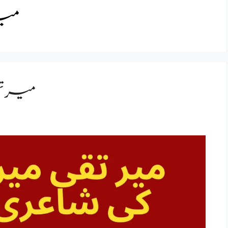
میر
میر ت