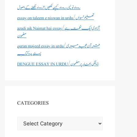
روداد نویسی ،روداد کیسے لکھیں؟ روداد لکھنے کے اصول
essay on taleem e niswan in urdu/تعلیم نسواں
azadi aik Naimat hai essay/آزادی ایک نعمت ہے
مضمون
quran majeed essay in urdu/قرآن مجید میری
پسندیدہ کتاب
DENGUE ESSAY IN URDU/ڈینگی بخار پر مضمون
CATEGORIES
CATEGORIES