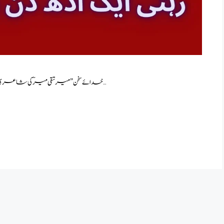
“خدائے سخن” میر تقی میرؔ کی شاعری وقت اور مقام کی قید سے آزاد ہے ۔ داخلی کیفیات اور خارجی …