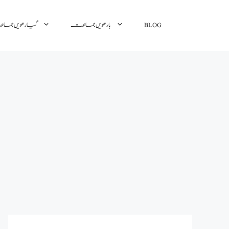
BLOG
بارھویں جماعت
گیارھویں جم