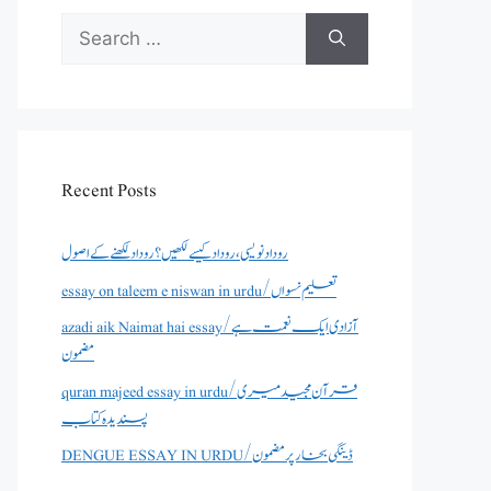
Search
for:
Recent Posts
روداد نویسی ،روداد کیسے لکھیں؟ روداد لکھنے کے اصول
essay on taleem e niswan in urdu/تعلیم نسواں
azadi aik Naimat hai essay/آزادی ایک نعمت ہے
مضمون
quran majeed essay in urdu/قرآن مجید میری
پسندیدہ کتاب
DENGUE ESSAY IN URDU/ڈینگی بخار پر مضمون