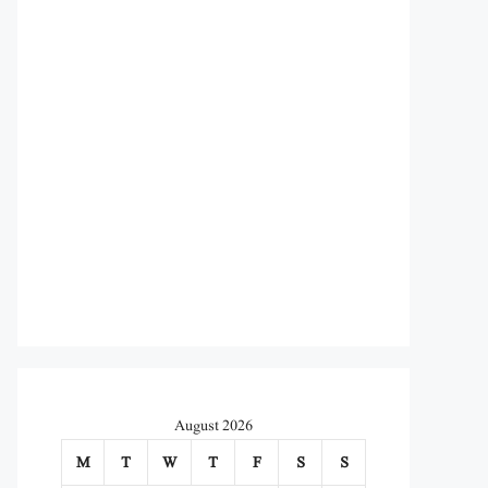
August 2026
M
T
W
T
F
S
S