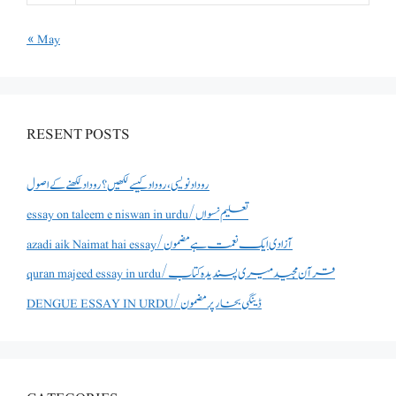
« May
RESENT POSTS
روداد نویسی ،روداد کیسے لکھیں؟ روداد لکھنے کے اصول
essay on taleem e niswan in urdu/تعلیم نسواں
azadi aik Naimat hai essay/آزادی ایک نعمت ہے مضمون
quran majeed essay in urdu/قرآن مجید میری پسندیدہ کتاب
DENGUE ESSAY IN URDU/ڈینگی بخار پر مضمون