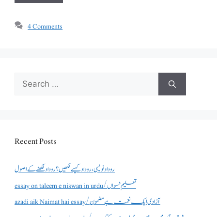
4 Comments
Search
for:
Recent Posts
روداد نویسی ،روداد کیسے لکھیں؟ روداد لکھنے کے اصول
essay on taleem e niswan in urdu/تعلیم نسواں
azadi aik Naimat hai essay/آزادی ایک نعمت ہے مضمون