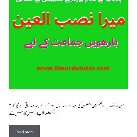
“میرا نصب العین ” مضمون کی اہمیت سال دوم کے لیے بڑھ جاتی ہے کیونکہ
اکثر طلباء اس کلاس کے …
Read more