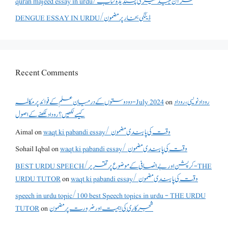
quran majeed essay in urdu/قرآن مجید میری پسندیدہ کتاب
DENGUE ESSAY IN URDU/ڈینگی بخار پر مضمون
Recent Comments
روداد نویسی ،روداد
on
دو دوستوں کے درمیان علم کے فوائد پر مکالمہ - July 2024
کیسے لکھیں؟ روداد لکھنے کے اصول
waqt ki pabandi essay/ وقت کی پابندی مضمون
on
Aimal
waqt ki pabandi essay/ وقت کی پابندی مضمون
on
Sohail Iqbal
BEST URDU SPEECH/کرپشن اور بے انصافی کے موضوع پر تقریر - THE
waqt ki pabandi essay/ وقت کی پابندی مضمون
on
URDU TUTOR
speech in urdu topic/100 best Speech topics in urdu - THE URDU
شجرکاری کی اہمیت اور ضرورت پر مضمون
on
TUTOR