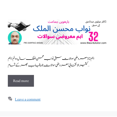
اہم 32 معروضی سوالات سبق نواب محسن الملک سال دوئم : اہم
کثیرالانتخابی معروضی سوالات جو پنجاب بھر کے تمام …
Read more
Leave a comment