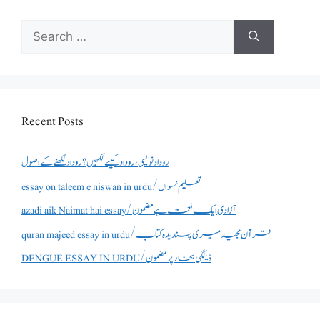
Search
for:
Recent Posts
روداد نویسی ،روداد کیسے لکھیں؟ روداد لکھنے کے اصول
essay on taleem e niswan in urdu/تعلیم نسواں
azadi aik Naimat hai essay/آزادی ایک نعمت ہے مضمون
quran majeed essay in urdu/قرآن مجید میری پسندیدہ کتاب
DENGUE ESSAY IN URDU/ڈینگی بخار پر مضمون