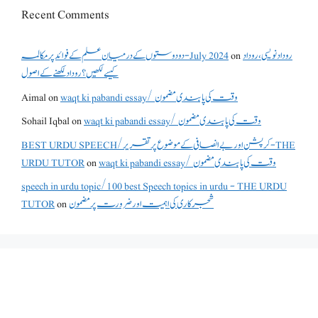
Recent Comments
روداد نویسی ،روداد
on
دو دوستوں کے درمیان علم کے فوائد پر مکالمہ - July 2024
کیسے لکھیں؟ روداد لکھنے کے اصول
waqt ki pabandi essay/ وقت کی پابندی مضمون
on
Aimal
waqt ki pabandi essay/ وقت کی پابندی مضمون
on
Sohail Iqbal
BEST URDU SPEECH/کرپشن اور بے انصافی کے موضوع پر تقریر - THE
waqt ki pabandi essay/ وقت کی پابندی مضمون
on
URDU TUTOR
speech in urdu topic/100 best Speech topics in urdu - THE URDU
شجرکاری کی اہمیت اور ضرورت پر مضمون
on
TUTOR