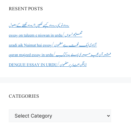
RESENT POSTS
روداد نویسی ،روداد کیسے لکھیں؟ روداد لکھنے کے اصول
essay on taleem e niswan in urdu/تعلیم نسواں
azadi aik Naimat hai essay/آزادی ایک نعمت ہے مضمون
quran majeed essay in urdu/قرآن مجید میری پسندیدہ کتاب
DENGUE ESSAY IN URDU/ڈینگی بخار پر مضمون
CATEGORIES
CATEGORIES