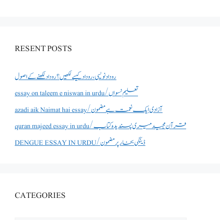
RESENT POSTS
روداد نویسی ،روداد کیسے لکھیں؟ روداد لکھنے کے اصول
essay on taleem e niswan in urdu/تعلیم نسواں
azadi aik Naimat hai essay/آزادی ایک نعمت ہے مضمون
quran majeed essay in urdu/قرآن مجید میری پسندیدہ کتاب
DENGUE ESSAY IN URDU/ڈینگی بخار پر مضمون
CATEGORIES