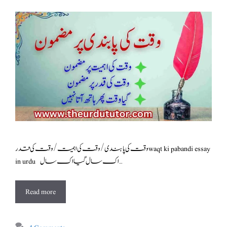
وقت کی پابندی/وقت کی اہمیت /وقت کی قدر waqt ki pabandi essay
in urdu اک سال گیا اک سال …
Read more