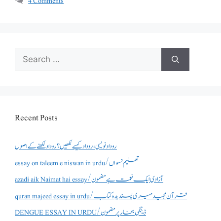
4 Comments
Search
for:
Recent Posts
روداد نویسی ،روداد کیسے لکھیں؟ روداد لکھنے کے اصول
essay on taleem e niswan in urdu/تعلیم نسواں
azadi aik Naimat hai essay/آزادی ایک نعمت ہے مضمون
quran majeed essay in urdu/قرآن مجید میری پسندیدہ کتاب
DENGUE ESSAY IN URDU/ڈینگی بخار پر مضمون