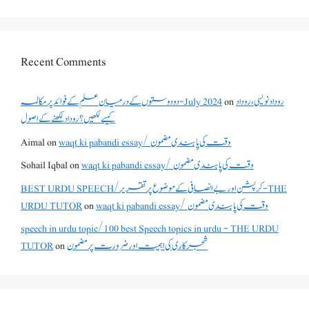
Recent Comments
دو دوستوں کے درمیان علم کے فوائد پر مکالمہ - July 2024
on
روداد نویسی ،روداد
کیسے لکھیں؟ روداد لکھنے کے اصول
Aimal
on
waqt ki pabandi essay/ وقت کی پابندی مضمون
Sohail Iqbal
on
waqt ki pabandi essay/ وقت کی پابندی مضمون
BEST URDU SPEECH/کرپشن اور بے انصافی کے موضوع پر تقریر - THE
URDU TUTOR
on
waqt ki pabandi essay/ وقت کی پابندی مضمون
speech in urdu topic/100 best Speech topics in urdu - THE URDU
TUTOR
on
شجرکاری کی اہمیت اور ضرورت پر مضمون